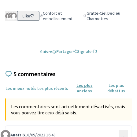
Confort et
Gratte-Ciel Dedieu
Like
Filtrer les résultats de la catégorie : Confort et emb
Filtrer les résultats pour le 
embellissement
Charmettes
Partager
Signaler
Suivre
5 commentaires
Les plus
Les plus
Les mieux notés
Les plus récents
anciens
débattus
Les commentaires sont actuellement désactivés, mais
vous pouvez lire ceux déjà saisis.
Anaïs B
18/05/2022 16:48
…