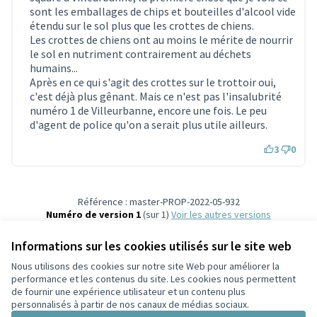
sont les emballages de chips et bouteilles d'alcool vide
étendu sur le sol plus que les crottes de chiens.
Les crottes de chiens ont au moins le mérite de nourrir
le sol en nutriment contrairement au déchets
humains...
Après en ce qui s'agit des crottes sur le trottoir oui,
c'est déjà plus gênant. Mais ce n'est pas l'insalubrité
numéro 1 de Villeurbanne, encore une fois. Le peu
d'agent de police qu'on a serait plus utile ailleurs.
3
0
Référence : master-PROP-2022-05-932
Numéro de version 1
(sur 1)
voir les autres versions
Vérifiez l'empreinte numérique
Informations sur les cookies utilisés sur le site web
Nous utilisons des cookies sur notre site Web pour améliorer la
Conditions d'utilisation
performance et les contenus du site. Les cookies nous permettent
Paramètres des cookies
de fournir une expérience utilisateur et un contenu plus
Participez Villeurbanne sur X
Participez Villeurbanne sur Facebook
Participez Villeurbanne sur Instagram
Participez Villeurbanne sur YouTube
personnalisés à partir de nos canaux de médias sociaux.
(Lien externe)
(Lien externe)
(Lien externe)
(Lien externe)