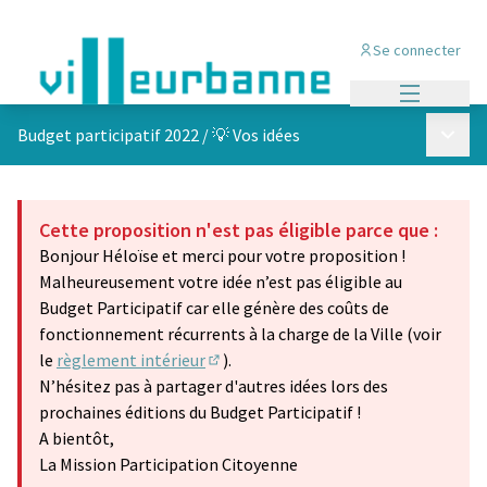
Se connecter
Menu princi
Menu p
Budget participatif 2022
/
💡 Vos idées
Cette proposition n'est pas éligible parce que :
Bonjour Héloïse et merci pour votre proposition !
Malheureusement votre idée n’est pas éligible au
Budget Participatif car elle génère des coûts de
fonctionnement récurrents à la charge de la Ville (voir
le
règlement intérieur
).
(S'ouvre dans un nouvel onglet)
N’hésitez pas à partager d'autres idées lors des
prochaines éditions du Budget Participatif !
A bientôt,
La Mission Participation Citoyenne