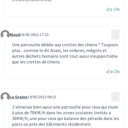
1
0
Maud
18/05/2022 17:23
…
Commentaire 1526
Une patrouille dédiée aux crottes des chiens ? Toujours
plus... comme le dit Anaïs, les ordures, mégots et
autres déchets humains sont tout aussi insupportable
que les crottes de chiens.
0
0
La Graine
19/05/2022 09:15
…
Commentaire 1529
J'aimerais bien aussi une patrouille pour ceux qui roule
à plus de 70KM/H dans les zones scolaires limités a
30KM/H, une pour ceux qui balance des pétards dans les
parcs ou près des bâtiments résidentiels