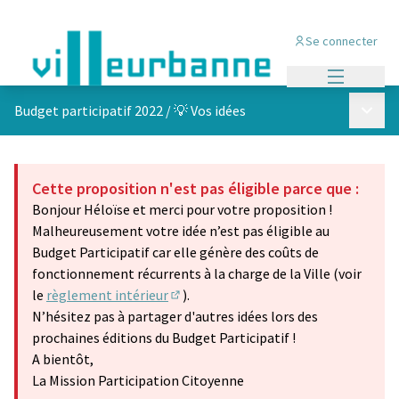
Se connecter
Menu princi
Menu p
Budget participatif 2022
/
💡 Vos idées
Cette proposition n'est pas éligible parce que :
Bonjour Héloïse et merci pour votre proposition !
Malheureusement votre idée n’est pas éligible au
Budget Participatif car elle génère des coûts de
fonctionnement récurrents à la charge de la Ville (voir
le
règlement intérieur
).
(S'ouvre dans un nouvel onglet)
N’hésitez pas à partager d'autres idées lors des
prochaines éditions du Budget Participatif !
A bientôt,
La Mission Participation Citoyenne