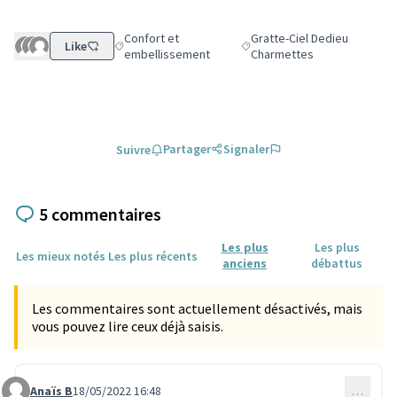
Confort et
Gratte-Ciel Dedieu
Like
Filtrer les résultats de la catégorie : Confort et emb
Filtrer les résultats pour le 
embellissement
Charmettes
Partager
Signaler
Suivre
5 commentaires
Les plus
Les plus
Les mieux notés
Les plus récents
anciens
débattus
Les commentaires sont actuellement désactivés, mais
vous pouvez lire ceux déjà saisis.
Anaïs B
18/05/2022 16:48
…