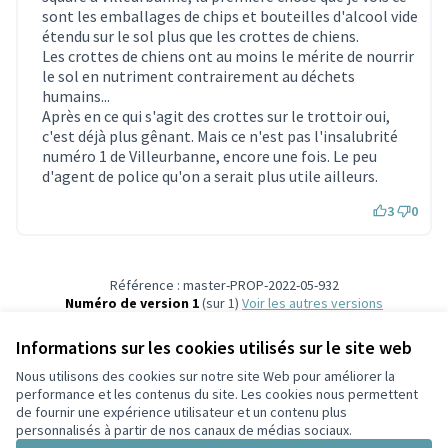
sont les emballages de chips et bouteilles d'alcool vide
étendu sur le sol plus que les crottes de chiens.
Les crottes de chiens ont au moins le mérite de nourrir
le sol en nutriment contrairement au déchets
humains...
Après en ce qui s'agit des crottes sur le trottoir oui,
c'est déjà plus gênant. Mais ce n'est pas l'insalubrité
numéro 1 de Villeurbanne, encore une fois. Le peu
d'agent de police qu'on a serait plus utile ailleurs.
3
0
Référence : master-PROP-2022-05-932
Numéro de version 1
(sur 1)
voir les autres versions
Vérifiez l'empreinte numérique
Informations sur les cookies utilisés sur le site web
Nous utilisons des cookies sur notre site Web pour améliorer la
Conditions d'utilisation
performance et les contenus du site. Les cookies nous permettent
Paramètres des cookies
de fournir une expérience utilisateur et un contenu plus
Participez Villeurbanne sur X
Participez Villeurbanne sur Facebook
Participez Villeurbanne sur Instagram
Participez Villeurbanne sur YouTube
personnalisés à partir de nos canaux de médias sociaux.
(Lien externe)
(Lien externe)
(Lien externe)
(Lien externe)