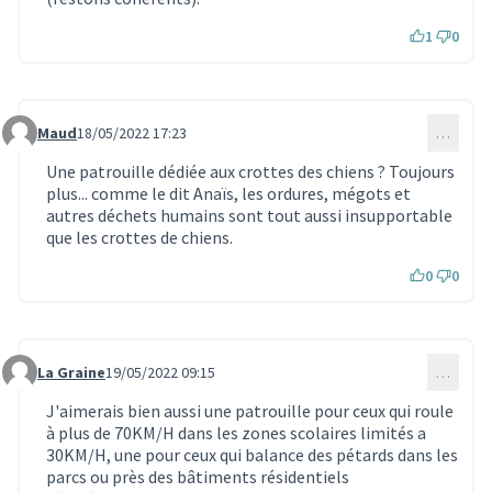
1
0
Maud
18/05/2022 17:23
…
Commentaire 1526
Une patrouille dédiée aux crottes des chiens ? Toujours
plus... comme le dit Anaïs, les ordures, mégots et
autres déchets humains sont tout aussi insupportable
que les crottes de chiens.
0
0
La Graine
19/05/2022 09:15
…
Commentaire 1529
J'aimerais bien aussi une patrouille pour ceux qui roule
à plus de 70KM/H dans les zones scolaires limités a
30KM/H, une pour ceux qui balance des pétards dans les
parcs ou près des bâtiments résidentiels