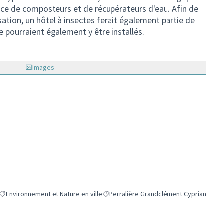
lace de composteurs et de récupérateurs d'eau. Afin de
inisation, un hôtel à insectes ferait également partie de
 pourraient également y être installés.
Images
Environnement et Nature en ville
Perralière Grandclément Cyprian
Filtrer les résultats de la catégorie : Environnement et Nature en ville
Filtrer les résultats pour le secteur : P