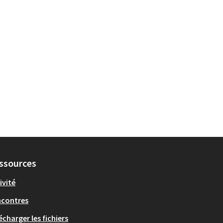
ssources
ivité
ncontres
écharger les fichiers