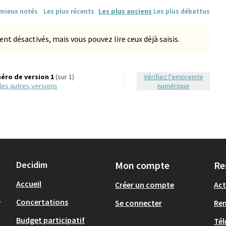
 mieux notés
Les plus récents
Les plus anciens
Les plus débattus
 désactivés, mais vous pouvez lire ceux déjà saisis.
éro de version 1
(sur 1)
Vérifiez l'empreinte
r les autres versions
numérique
Decidim
Mon compte
Re
Accueil
Créer un compte
Act
.
Concertations
Se connecter
Re
Budget participatif
Tél