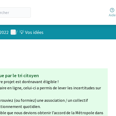
Aide
Menu utilisateur
 2022
/
💡 Vos idées
e par le tri citoyen
e projet est dorénavant éligible !
re en ligne, celui-ci a permis de lever les incertitudes sur
trouviez (ou formiez) une association / un collectif
nctionnement quotidien.
ible que nous devions obtenir l’accord de la Métropole dans