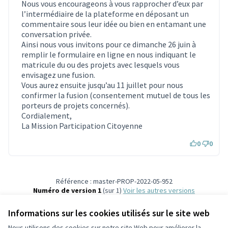
Nous vous encourageons à vous rapprocher d’eux par
l’intermédiaire de la plateforme en déposant un
commentaire sous leur idée ou bien en entamant une
conversation privée.
Ainsi nous vous invitons pour ce dimanche 26 juin à
remplir le formulaire en ligne en nous indiquant le
matricule du ou des projets avec lesquels vous
envisagez une fusion.
Vous aurez ensuite jusqu’au 11 juillet pour nous
confirmer la fusion (consentement mutuel de tous les
porteurs de projets concernés).
Cordialement,
La Mission Participation Citoyenne
0
0
Référence : master-PROP-2022-05-952
Numéro de version 1
(sur 1)
voir les autres versions
Vérifiez l'empreinte numérique
Informations sur les cookies utilisés sur le site web
Nous utilisons des cookies sur notre site Web pour améliorer la