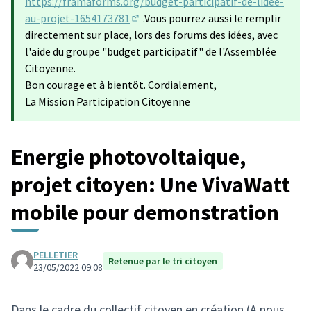
https://framaforms.org/budget-participatif-de-lidee-
au-projet-1654173781
.Vous pourrez aussi le remplir
(Lien externe)
directement sur place, lors des forums des idées, avec
l'aide du groupe "budget participatif" de l'Assemblée
Citoyenne.
Bon courage et à bientôt. Cordialement,
La Mission Participation Citoyenne
Energie photovoltaique,
projet citoyen: Une VivaWatt
mobile pour demonstration
PELLETIER
Retenue par le tri citoyen
23/05/2022 09:08
Dans le cadre du collectif citoyen en création (A nous