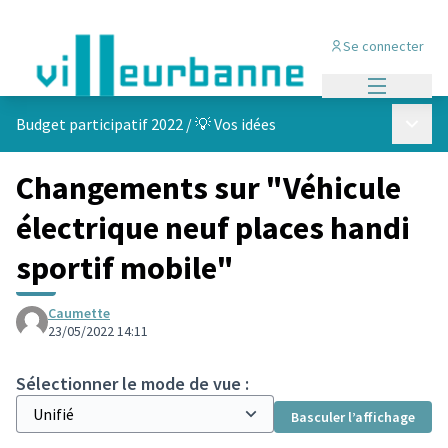
Se connecter
Menu princi
Menu p
Budget participatif 2022
/
💡 Vos idées
Changements sur "Véhicule
électrique neuf places handi
sportif mobile"
Caumette
23/05/2022 14:11
Sélectionner le mode de vue :
Basculer l’affichage