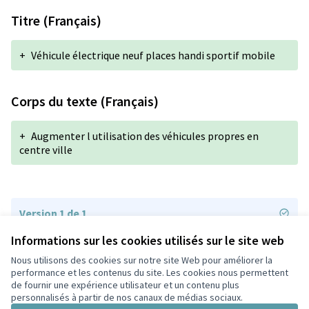
Titre (Français)
+
Véhicule électrique neuf places handi sportif mobile
Corps du texte (Français)
+
Augmenter l utilisation des véhicules propres en
centre ville
Version 1 de 1
Informations sur les cookies utilisés sur le site web
Nous utilisons des cookies sur notre site Web pour améliorer la
Conditions d'utilisation
performance et les contenus du site. Les cookies nous permettent
Paramètres des cookies
de fournir une expérience utilisateur et un contenu plus
Participez Villeurbanne sur X
Participez Villeurbanne sur Facebook
Participez Villeurbanne sur Instagram
Participez Villeurbanne sur YouTube
personnalisés à partir de nos canaux de médias sociaux.