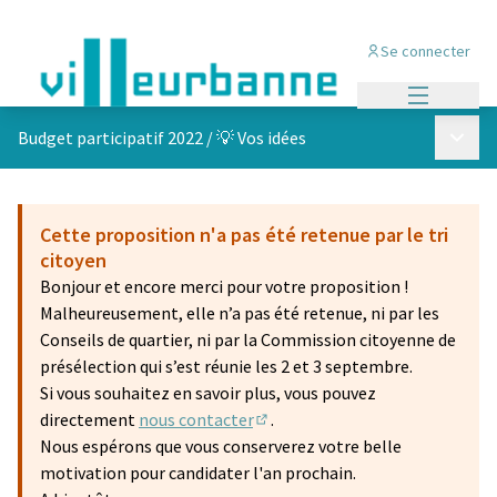
Se connecter
Menu princi
Menu p
Budget participatif 2022
/
💡 Vos idées
Cette proposition n'a pas été retenue par le tri
citoyen
Bonjour et encore merci pour votre proposition !
Malheureusement, elle n’a pas été retenue, ni par les
Conseils de quartier, ni par la Commission citoyenne de
présélection qui s’est réunie les 2 et 3 septembre.
Si vous souhaitez en savoir plus, vous pouvez
directement
nous contacter
.
(S'ouvre dans un nouvel onglet)
Nous espérons que vous conserverez votre belle
motivation pour candidater l'an prochain.