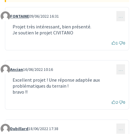
FONTAINE
09/06/2022 16:31
…
Commentaire 1685
Projet très intéressant, bien présenté.
Je soutien le projet CIVITANO
1
0
Ancian
16/06/2022 10:16
…
Commentaire 1786
Excellent projet ! Une réponse adaptée aux
problématiques du terrain !
bravo !!
2
0
Dubillard
18/06/2022 17:38
…
Commentaire 1835