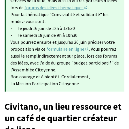
services de la Ville, mais aussi d'autres porteurs d'idées
lors de
forums des idées thématiques
.
(S'ouvre dans un nouve
Pour la thématique "Convivialité et solidarité" les
rendez-vous sont :
- le jeudi 16 juin de 12h à 13h30
- le samedi 18 juin de 9h à 10h30
Vous pourrez ensuite et jusqu’au 26 juin préciser votre
proposition via ce
formulaire en ligne
. Vous pourrez
(Lien externe)
aussi le remplir directement sur place, lors des forums
des idées, avec l'aide du groupe "budget participatif" de
l'Assemblée Citoyenne.
Bon courage et à bientôt. Cordialement,
La Mission Participation Citoyenne
Civitano, un lieu ressource et
un café de quartier créateur