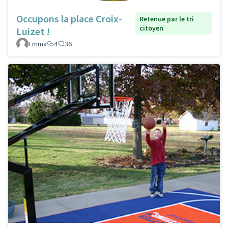
Occupons la place Croix-
Retenue par le tri
citoyen
Luizet !
Emma
4
36