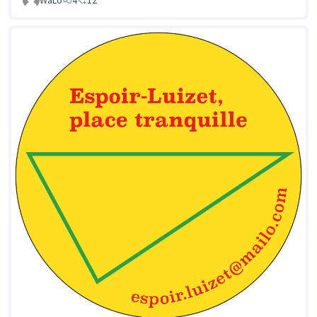
WaLo
4
12