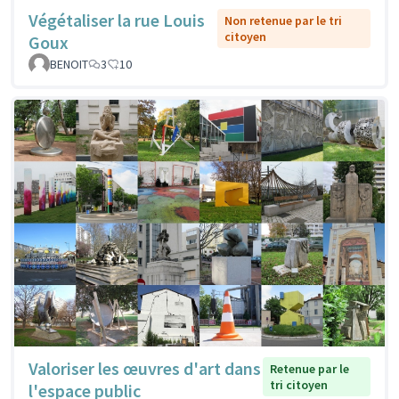
Végétaliser la rue Louis
Non retenue par le tri
citoyen
Goux
BENOIT
3
10
Valoriser les œuvres d'art dans
Retenue par le
tri citoyen
l'espace public