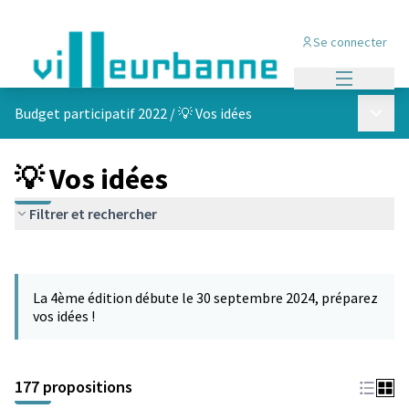
Se connecter
Menu princi
Menu p
Budget participatif 2022
/
💡 Vos idées
💡 Vos idées
Filtrer et rechercher
Passer la carte
Leaflet
|
©
OpenStreetMap
contributors
L'élément suivant est une carte qui présente les éléments de cet
+
La 4ème édition débute le 30 septembre 2024, préparez
−
vos idées !
177 propositions