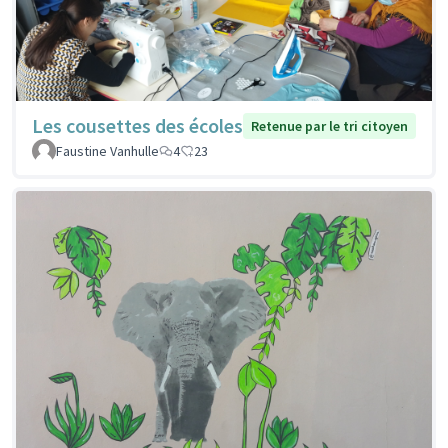
Les cousettes des écoles
Retenue par le tri citoyen
Faustine Vanhulle
4
23