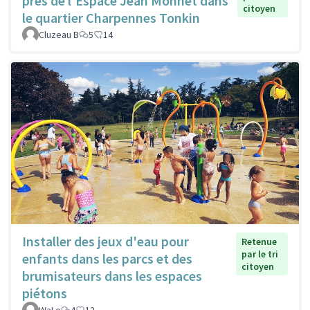
près de l'Espace Jean Monnet dans
citoyen
le quartier Charpennes Tonkin
Cluzeau B
5
14
Installer des jeux d'eau pour
Retenue
par le tri
enfants dans les parcs et des
citoyen
brumisateurs dans les espaces
piétons