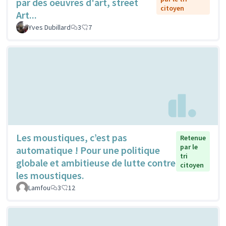
par des oeuvres d'art, street
citoyen
Art...
Yves Dubillard
3
7
Les moustiques, c’est pas
Retenue
par le
automatique ! Pour une politique
tri
globale et ambitieuse de lutte contre
citoyen
les moustiques.
Lamfou
3
12