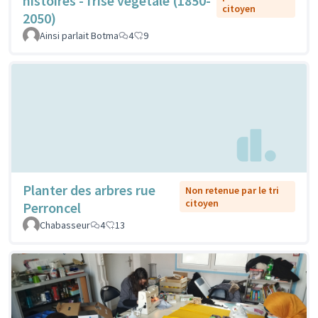
histoires - frise végétale (1850-
citoyen
2050)
Ainsi parlait Botma
4
9
Planter des arbres rue
Non retenue par le tri
citoyen
Perroncel
Chabasseur
4
13