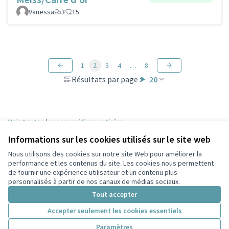
Vanessa
3
15
1
2
3
4
…
8
Résultats par page :
20
Voir toutes les propositions retirées
Informations sur les cookies utilisés sur le site web
Nous utilisons des cookies sur notre site Web pour améliorer la
Conditions d'utilisation
performance et les contenus du site. Les cookies nous permettent
Paramètres des cookies
de fournir une expérience utilisateur et un contenu plus
Participez Villeurbanne sur X
Participez Villeurbanne sur Facebook
Participez Villeurbanne sur Instagram
Participez Villeurbanne sur YouTube
personnalisés à partir de nos canaux de médias sociaux.
(Lien externe)
(Lien externe)
(Lien externe)
(Lien externe)
Tout accepter
Accepter seulement les cookies essentiels
Licence Cre
(Lien extern
Paramètres