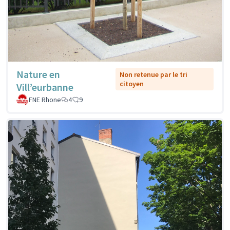
Nature en
Non retenue par le tri
citoyen
Vill’eurbanne
FNE Rhone
4
9