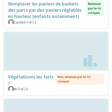
Remplacer les paniers de baskets
Retenue
par le tri
des parcs par des paniers réglables
citoyen
en hauteur (enfants notamment)
CaroleS
4
2
Végétalisons les toits
Non retenue par le tri
citoyen
!
M.
4
3