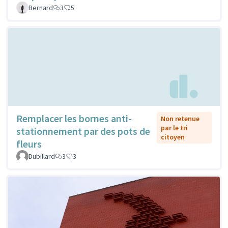
Bernard
3
5
Remplacer les bornes anti-
Non retenue
par le tri
stationnement par des pots de
citoyen
fleurs
Dubillard
3
3