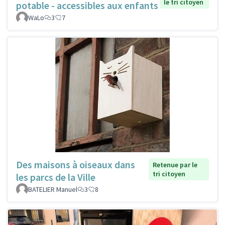
le tri citoyen
potable - accessibles aux enfants
WaLo
3
7
Des maisons à oiseaux dans
Retenue par le
tri citoyen
les parcs de la Ville
BATELIER Manuel
3
8