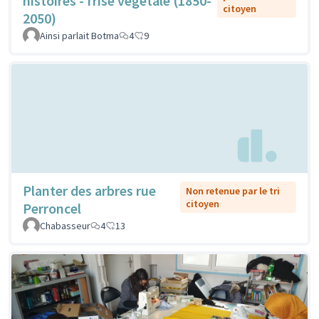
histoires - frise végétale (1850-
citoyen
2050)
Ainsi parlait Botma
4
9
Planter des arbres rue
Non retenue par le tri
citoyen
Perroncel
Chabasseur
4
13