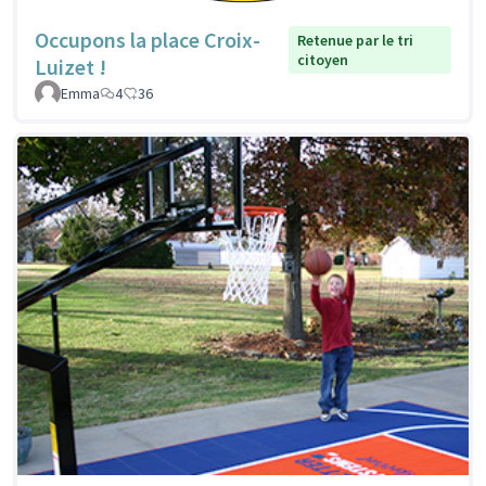
Occupons la place Croix-
Retenue par le tri
citoyen
Luizet !
Emma
4
36