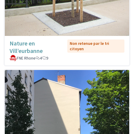
Nature en
Non retenue par le tri
citoyen
Vill’eurbanne
FNE Rhone
4
9