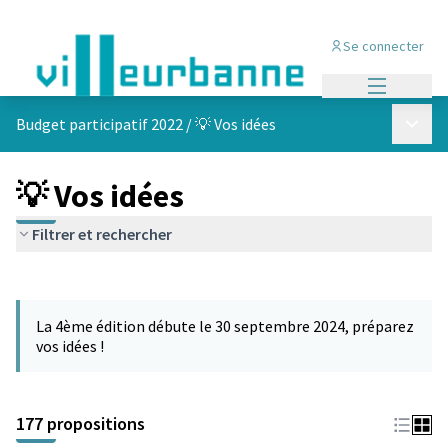
Se connecter
Menu princi
Menu p
Budget participatif 2022
/
💡 Vos idées
💡 Vos idées
Filtrer et rechercher
Passer la carte
Leaflet
|
©
OpenStreetMap
contributors
L'élément suivant est une carte qui présente les éléments de cet
+
La 4ème édition débute le 30 septembre 2024, préparez
−
vos idées !
177 propositions