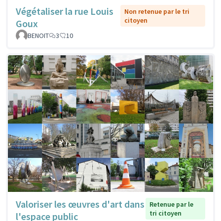
Végétaliser la rue Louis
Non retenue par le tri
citoyen
Goux
BENOIT
3
10
Valoriser les œuvres d'art dans
Retenue par le
tri citoyen
l'espace public