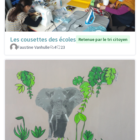
Les cousettes des écoles
Retenue par le tri citoyen
Faustine Vanhulle
4
23