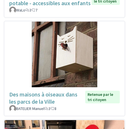
le tri citoyen
potable - accessibles aux enfants
WaLo
3
7
Des maisons à oiseaux dans
Retenue par le
tri citoyen
les parcs de la Ville
BATELIER Manuel
3
8