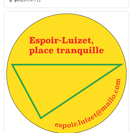
WaLo
4
12