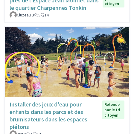
près de l'Espace Jean Monnet dans
citoyen
le quartier Charpennes Tonkin
Cluzeau B
5
14
Installer des jeux d'eau pour
Retenue
par le tri
enfants dans les parcs et des
citoyen
brumisateurs dans les espaces
piétons