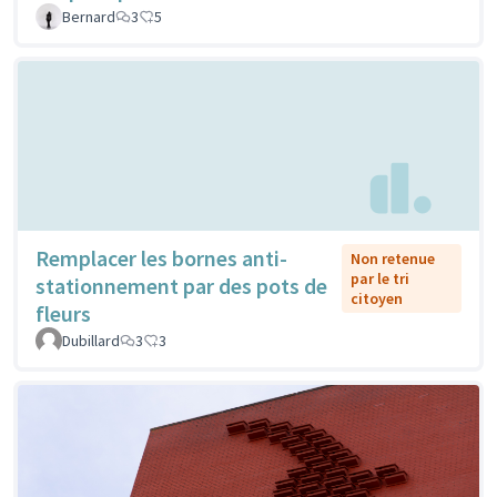
Bernard
3
5
Remplacer les bornes anti-
Non retenue
par le tri
stationnement par des pots de
citoyen
fleurs
Dubillard
3
3