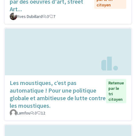
par des oeuvres d'art, street
citoyen
Art...
Yves Dubillard
3
7
Les moustiques, c’est pas
Retenue
par le
automatique ! Pour une politique
tri
globale et ambitieuse de lutte contre
citoyen
les moustiques.
Lamfou
3
12