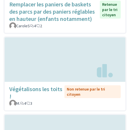
Remplacer les paniers de baskets
Retenue
par le tri
des parcs par des paniers réglables
citoyen
en hauteur (enfants notamment)
CaroleS
4
2
Végétalisons les toits
Non retenue par le tri
citoyen
!
M.
4
3