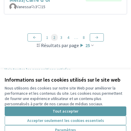
Vanessa
3
15
1
2
3
4
…
8
Résultats par page :
25
Voir toutes les propositions retirées
Informations sur les cookies utilisés sur le site web
Nous utilisons des cookies sur notre site Web pour améliorer la
Conditions d'utilisation
performance et les contenus du site. Les cookies nous permettent
Paramètres des cookies
de fournir une expérience utilisateur et un contenu plus
Participez Villeurbanne sur X
Participez Villeurbanne sur Facebook
Participez Villeurbanne sur Instagram
Participez Villeurbanne sur YouTube
personnalisés à partir de nos canaux de médias sociaux.
(Lien externe)
(Lien externe)
(Lien externe)
(Lien externe)
Tout accepter
Accepter seulement les cookies essentiels
Licence Cre
(Lien extern
Paramètres