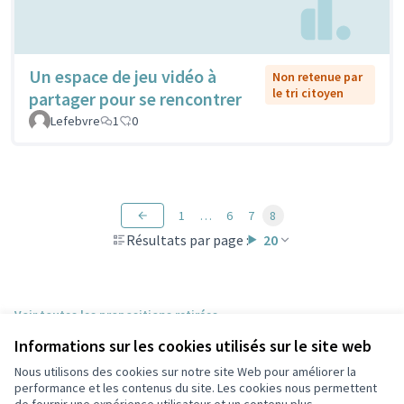
Un espace de jeu vidéo à
Non retenue par
le tri citoyen
partager pour se rencontrer
Lefebvre
1
0
1
…
6
7
8
Résultats par page :
20
Voir toutes les propositions retirées
Informations sur les cookies utilisés sur le site web
Nous utilisons des cookies sur notre site Web pour améliorer la
Conditions d'utilisation
performance et les contenus du site. Les cookies nous permettent
Paramètres des cookies