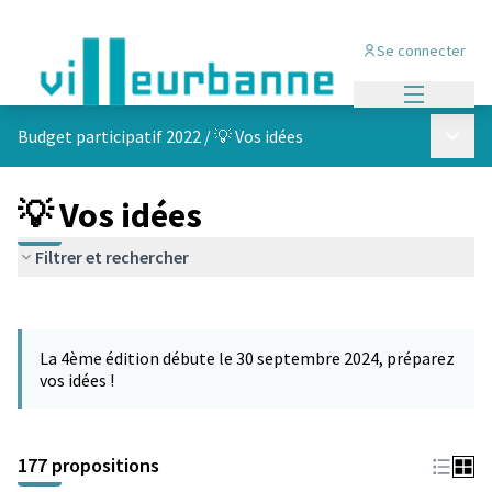
Se connecter
Menu princi
Menu p
Budget participatif 2022
/
💡 Vos idées
💡 Vos idées
Filtrer et rechercher
Passer la carte
Leaflet
|
©
OpenStreetMap
contributors
L'élément suivant est une carte qui présente les éléments de cet
+
La 4ème édition débute le 30 septembre 2024, préparez
−
vos idées !
177 propositions