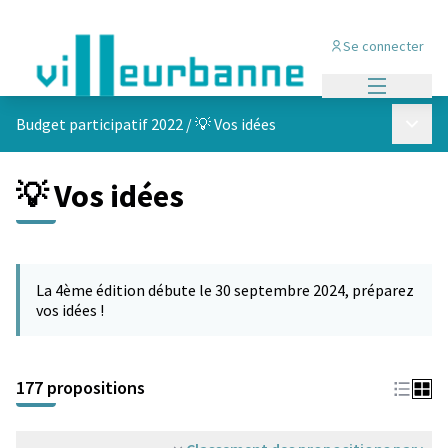
Se connecter
Menu princi
Menu p
Budget participatif 2022
/
💡 Vos idées
💡 Vos idées
Passer la carte
Leaflet
|
©
OpenStreetMap
contributors
L'élément suivant est une carte qui présente les éléments de cet
+
La 4ème édition débute le 30 septembre 2024, préparez
−
vos idées !
177 propositions