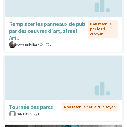
Remplacer les panneaux de pub
Non retenue
par le tri
par des oeuvres d'art, street
citoyen
Art...
Yves Dubillard
3
7
Tournée des parcs
Non retenue par le tri citoyen
PART K
0
1