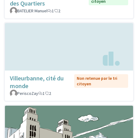
citoyen
des Quartiers
BATELIER Manuel
1
2
Villeurbanne, cité du
Non retenue par le tri
citoyen
monde
PeriscoZay
1
2