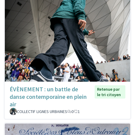
ÉVÈNEMENT : un battle de
Retenue par
le tri citoyen
danse contemporaine en plein
air
COLLECTIF LIGNES URBAINES
0
1