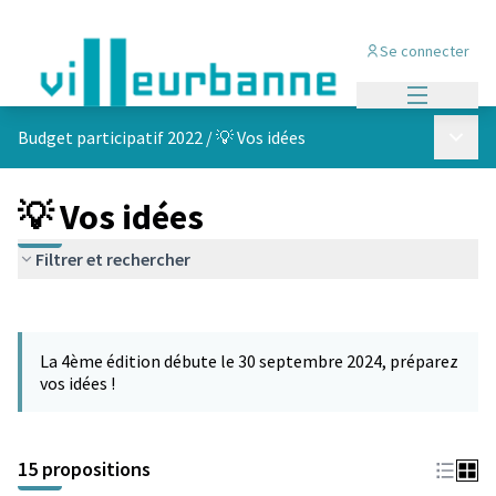
Se connecter
Menu princi
Menu p
Budget participatif 2022
/
💡 Vos idées
💡 Vos idées
Filtrer et rechercher
Passer la carte
Leaflet
|
©
OpenStreetMap
contributors
L'élément suivant est une carte qui présente les éléments de cet
+
La 4ème édition débute le 30 septembre 2024, préparez
−
vos idées !
15 propositions