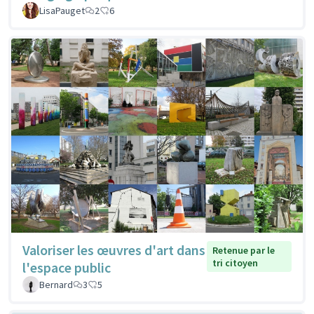
LisaPauget
2
6
Valoriser les œuvres d'art dans
Retenue par le
tri citoyen
l'espace public
Bernard
3
5