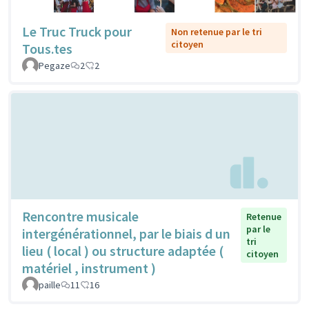
Le Truc Truck pour
Non retenue par le tri
citoyen
Tous.tes
Pegaze
2
2
Rencontre musicale
Retenue
par le
intergénérationnel, par le biais d un
tri
lieu ( local ) ou structure adaptée (
citoyen
matériel , instrument )
paille
11
16