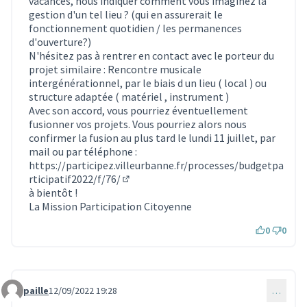
vacances, nous indiquer comment vous imaginez la
gestion d'un tel lieu ? (qui en assurerait le
fonctionnement quotidien / les permanences
d'ouverture?)
N'hésitez pas à rentrer en contact avec le porteur du
projet similaire :
Rencontre musicale
intergénérationnel, par le biais d un lieu ( local ) ou
structure adaptée ( matériel , instrument )
Avec son accord, vous pourriez éventuellement
fusionner vos projets. Vous pourriez alors nous
confirmer la fusion au plus tard le lundi 11 juillet, par
mail ou par téléphone :
https://participez.villeurbanne.fr/processes/budgetpa
rticipatif2022/f/76/
(S'ouvre dans un nouvel onglet)
à bientôt !
La Mission Participation Citoyenne
0
0
paille
12/09/2022 19:28
…
Commentaire 2060