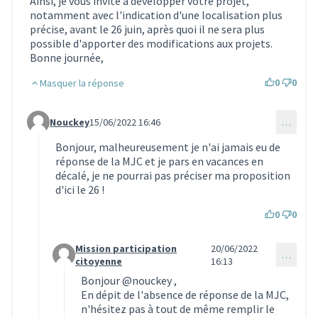
Ainsi, je vous invite à développer votre projet,
notamment avec l'indication d'une localisation plus
précise, avant le 26 juin, après quoi il ne sera plus
possible d'apporter des modifications aux projets.
Bonne journée,
0
0
Masquer la réponse
Nouckey
15/06/2022 16:46
…
Commentaire 1779 (réponse au commentaire 1768)
Bonjour, malheureusement je n'ai jamais eu de
réponse de la MJC et je pars en vacances en
décalé, je ne pourrai pas préciser ma proposition
d'ici le 26 !
0
0
Mission participation
20/06/2022
…
Commentaire 1853 (réponse au commentaire 1779)
citoyenne
16:13
Bonjour
@nouckey
,
En dépit de l'absence de réponse de la MJC,
n'hésitez pas à tout de même remplir le