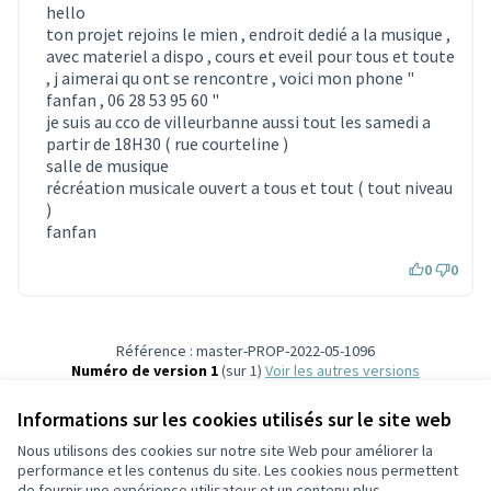
hello
ton projet rejoins le mien , endroit dedié a la musique ,
avec materiel a dispo , cours et eveil pour tous et toute
, j aimerai qu ont se rencontre , voici mon phone "
fanfan , 06 28 53 95 60 "
je suis au cco de villeurbanne aussi tout les samedi a
partir de 18H30 ( rue courteline )
salle de musique
récréation musicale ouvert a tous et tout ( tout niveau
)
fanfan
0
0
Référence : master-PROP-2022-05-1096
Numéro de version 1
(sur 1)
voir les autres versions
Vérifiez l'empreinte numérique
Informations sur les cookies utilisés sur le site web
Nous utilisons des cookies sur notre site Web pour améliorer la
Conditions d'utilisation
performance et les contenus du site. Les cookies nous permettent
Paramètres des cookies
de fournir une expérience utilisateur et un contenu plus