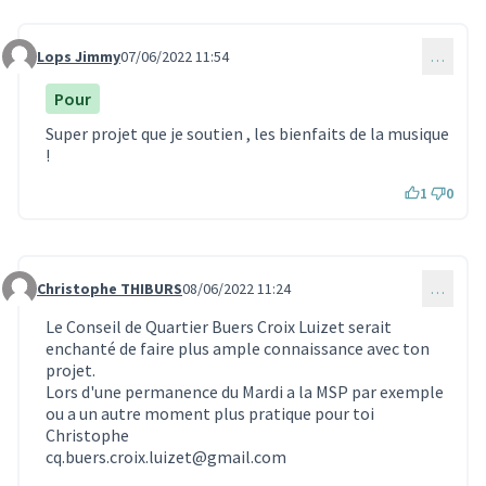
Lops Jimmy
07/06/2022 11:54
…
Commentaire 1643
Pour
Super projet que je soutien , les bienfaits de la musique
!
1
0
Christophe THIBURS
08/06/2022 11:24
…
Commentaire 1648
Le Conseil de Quartier Buers Croix Luizet serait
enchanté de faire plus ample connaissance avec ton
projet.
Lors d'une permanence du Mardi a la MSP par exemple
ou a un autre moment plus pratique pour toi
Christophe
cq.buers.croix.luizet@gmail.com