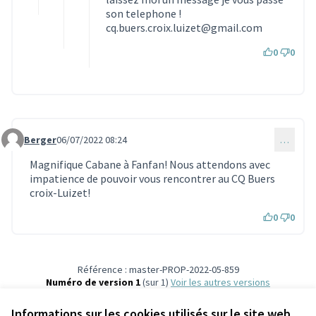
son telephone !
cq.buers.croix.luizet@gmail.com
0
0
Berger
06/07/2022 08:24
…
Commentaire 1977
Magnifique Cabane à Fanfan! Nous attendons avec
impatience de pouvoir vous rencontrer au CQ Buers
croix-Luizet!
0
0
Référence : master-PROP-2022-05-859
Numéro de version 1
(sur 1)
voir les autres versions
Vérifiez l'empreinte numérique
Informations sur les cookies utilisés sur le site web