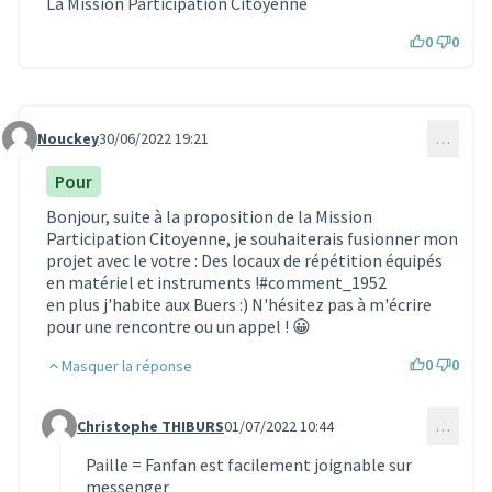
La Mission Participation Citoyenne
0
0
Nouckey
30/06/2022 19:21
…
Commentaire 1961
Pour
Bonjour, suite à la proposition de la Mission
Participation Citoyenne, je souhaiterais fusionner mon
projet avec le votre :
Des locaux de répétition équipés
en matériel et instruments !
#comment_1952
en plus j'habite aux Buers :) N'hésitez pas à m'écrire
pour une rencontre ou un appel ! 😀
0
0
Masquer la réponse
Christophe THIBURS
01/07/2022 10:44
…
Commentaire 1963 (réponse au commentaire 1961)
Paille = Fanfan est facilement joignable sur
messenger