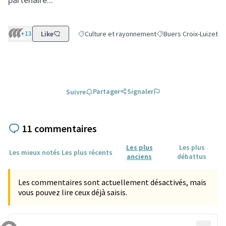
+13
Like
Culture et rayonnement
Buers Croix-Luizet
Filtrer les résultats de la catégorie : Culture et
Filtrer les résultats po
Partager
Signaler
Suivre
11 commentaires
Les plus
Les plus
Les mieux notés
Les plus récents
anciens
débattus
Les commentaires sont actuellement désactivés, mais
vous pouvez lire ceux déjà saisis.