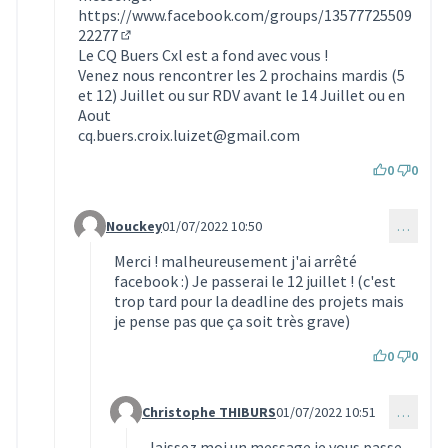
https://www.facebook.com/groups/13577725509
22277
(Lien externe)
Le CQ Buers Cxl est a fond avec vous !
Venez nous rencontrer les 2 prochains mardis (5
et 12) Juillet ou sur RDV avant le 14 Juillet ou en
Aout
cq.buers.croix.luizet@gmail.com
0
0
Nouckey
01/07/2022 10:50
…
Commentaire 1964 (réponse au commentaire 1963)
Merci ! malheureusement j'ai arrêté
facebook :) Je passerai le 12 juillet ! (c'est
trop tard pour la deadline des projets mais
je pense pas que ça soit très grave)
0
0
Christophe THIBURS
01/07/2022 10:51
…
Commentaire 1965 (réponse au commentaire 196
laissez moi un message je vous passe