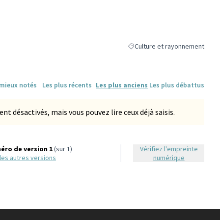
Culture et rayonnement
Filtrer les résultats de la caté
 mieux notés
Les plus récents
Les plus anciens
Les plus débattus
 désactivés, mais vous pouvez lire ceux déjà saisis.
éro de version 1
(sur 1)
Vérifiez l'empreinte
r les autres versions
numérique