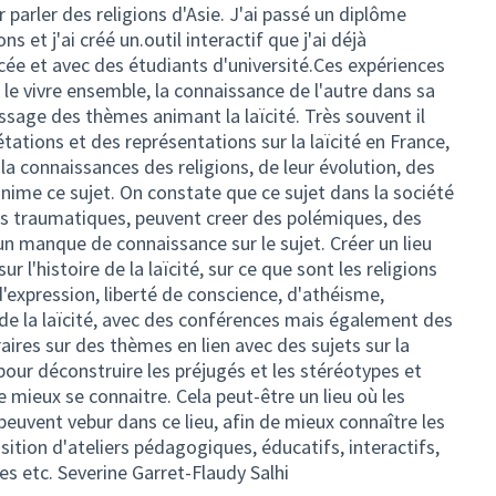
ur parler des religions d'Asie. J'ai passé un diplôme
ions et j'ai créé un.outil interactif que j'ai déjà
cée et avec des étudiants d'université.Ces expériences
sé le vivre ensemble, la connaissance de l'autre dans sa
issage des thèmes animant la laïcité. Très souvent il
tations et des représentations sur la laïcité en France,
r la connaissances des religions, de leur évolution, des
 anime ce sujet. On constate que ce sujet dans la société
res traumatiques, peuvent creer des polémiques, des
n manque de connaissance sur le sujet. Créer un lieu
 l'histoire de la laïcité, sur ce que sont les religions
d'expression, liberté de conscience, d'athéisme,
 de la laïcité, avec des conférences mais également des
ires sur des thèmes en lien avec des sujets sur la
 pour déconstruire les préjugés et les stéréotypes et
 mieux se connaitre. Cela peut-être un lieu où les
peuvent vebur dans ce lieu, afin de mieux connaître les
osition d'ateliers pédagogiques, éducatifs, interactifs,
es etc. Severine Garret-Flaudy Salhi