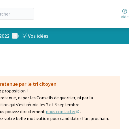
Aide
Menu utilisateur
 2022
/
💡 Vos idées
retenue par le tri citoyen
 proposition !
etenue, ni par les Conseils de quartier, ni par la
on qui s’est réunie les 2 et 3 septembre.
vous pouvez directement
nous contacter
.
(S'ouvre dans un nouvel on
z votre belle motivation pour candidater l'an prochain.