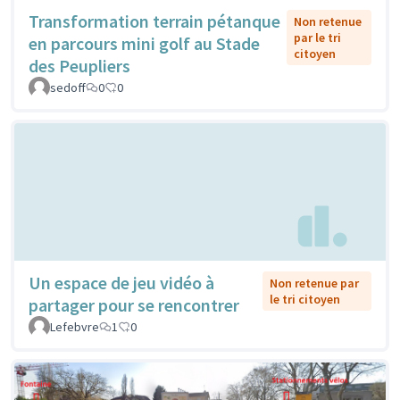
Transformation terrain pétanque
Non retenue
par le tri
en parcours mini golf au Stade
citoyen
des Peupliers
sedoff
0
0
Un espace de jeu vidéo à
Non retenue par
le tri citoyen
partager pour se rencontrer
Lefebvre
1
0