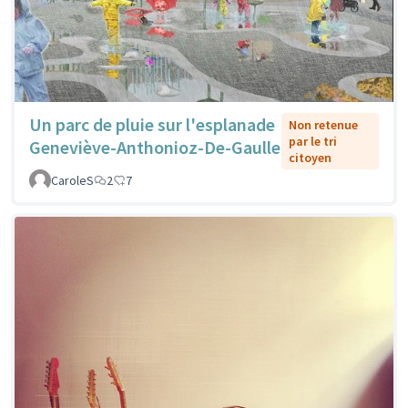
Un parc de pluie sur l'esplanade
Non retenue
par le tri
Geneviève-Anthonioz-De-Gaulle
citoyen
CaroleS
2
7