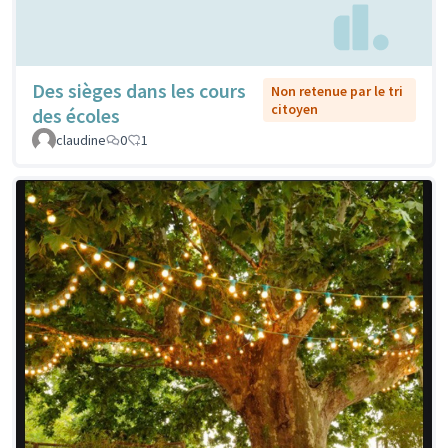
Des sièges dans les cours
Non retenue par le tri
citoyen
des écoles
claudine
0
1