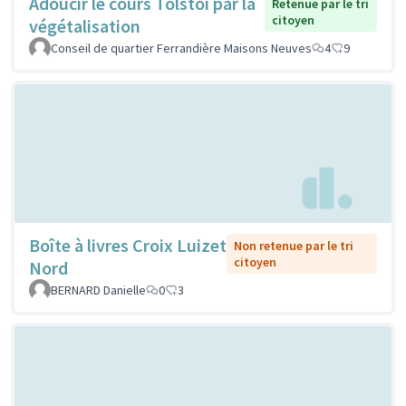
Adoucir le cours Tolstoi par la
Retenue par le tri
citoyen
végétalisation
Conseil de quartier Ferrandière Maisons Neuves
4
9
Boîte à livres Croix Luizet
Non retenue par le tri
citoyen
Nord
BERNARD Danielle
0
3