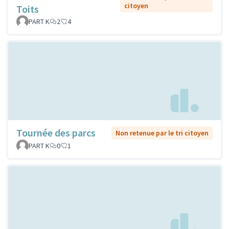
citoyen
Toits
PART K
2
4
Tournée des parcs
Non retenue par le tri citoyen
PART K
0
1