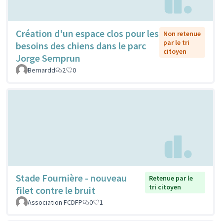
Création d'un espace clos pour les
Non retenue
par le tri
besoins des chiens dans le parc
citoyen
Jorge Semprun
Bernardd
2
0
Stade Fournière - nouveau
Retenue par le
tri citoyen
filet contre le bruit
Association FCDFP
0
1