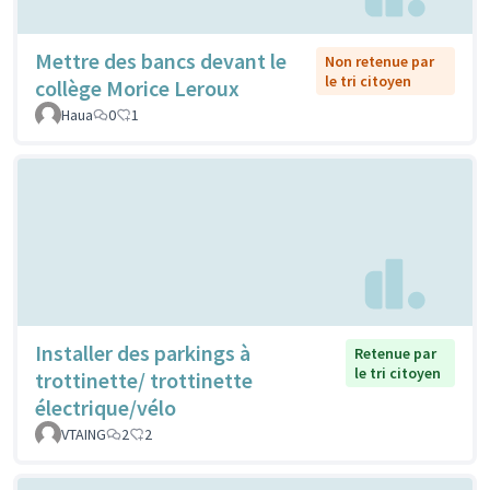
Mettre des bancs devant le
Non retenue par
le tri citoyen
collège Morice Leroux
Haua
0
1
Installer des parkings à
Retenue par
le tri citoyen
trottinette/ trottinette
électrique/vélo
VTAING
2
2