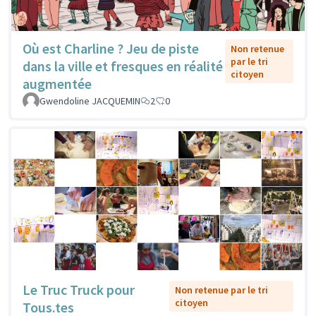
Où est Charline ? Jeu de piste
Non retenue
par le tri
dans la ville et fresques en réalité
citoyen
augmentée
Gwendoline JACQUEMIN
2
0
Le Truc Truck pour
Non retenue par le tri
citoyen
Tous.tes