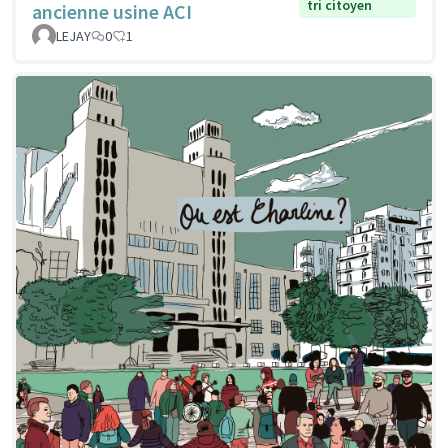
tri citoyen
ancienne usine ACI
LEJAY
0
1