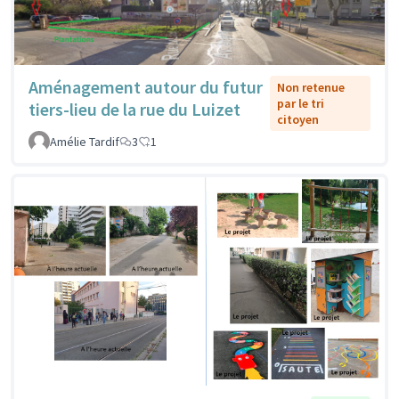
Aménagement autour du futur
Non retenue
par le tri
tiers-lieu de la rue du Luizet
citoyen
Amélie Tardif
3
1