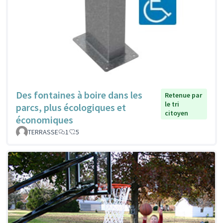
Des fontaines à boire dans les
Retenue par
le tri
parcs, plus écologiques et
citoyen
économiques
TERRASSE
1
5