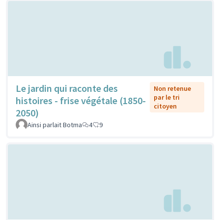
Le jardin qui raconte des
Non retenue
par le tri
histoires - frise végétale (1850-
citoyen
2050)
Ainsi parlait Botma
4
9