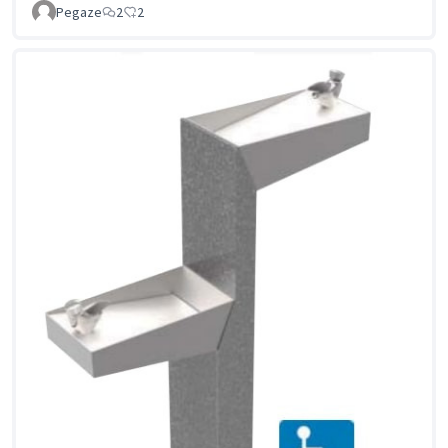
Pegaze
2
2