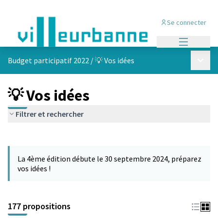
Se connecter
Menu princi
Menu p
Budget participatif 2022
/
💡 Vos idées
💡 Vos idées
Filtrer et rechercher
Passer la carte
Leaflet
|
©
OpenStreetMap
contributors
L'élément suivant est une carte qui présente les éléments de cet
+
La 4ème édition débute le 30 septembre 2024, préparez
−
vos idées !
177 propositions