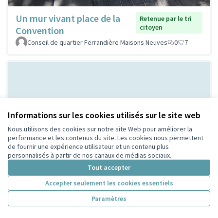
Un mur vivant place de la
Retenue par le tri
citoyen
Convention
Conseil de quartier Ferrandière Maisons Neuves
0
7
Informations sur les cookies utilisés sur le site web
Nous utilisons des cookies sur notre site Web pour améliorer la
performance et les contenus du site. Les cookies nous permettent
de fournir une expérience utilisateur et un contenu plus
Bal Populaire place Lazare
Non retenue par le tri
personnalisés à partir de nos canaux de médias sociaux.
citoyen
Goujon
Tout accepter
MERMET
0
0
Accepter seulement les cookies essentiels
Paramètres