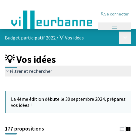
Se connecter
Menu princi
Menu p
Budget participatif 2022
/
💡 Vos idées
💡 Vos idées
Filtrer et rechercher
Passer la carte
Leaflet
|
©
OpenStreetMap
contributors
L'élément suivant est une carte qui présente les éléments de cet
+
La 4ème édition débute le 30 septembre 2024, préparez
−
vos idées !
177 propositions