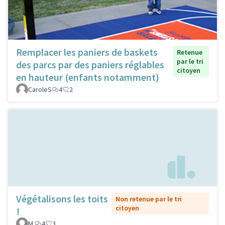
Remplacer les paniers de baskets
Retenue
par le tri
des parcs par des paniers réglables
citoyen
en hauteur (enfants notamment)
CaroleS
4
2
Végétalisons les toits
Non retenue par le tri
citoyen
!
M.
4
3