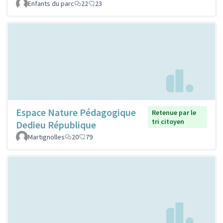
Enfants du parc
22
23
Espace Nature Pédagogique
Retenue par le
tri citoyen
Dedieu République
Martignolles
20
79