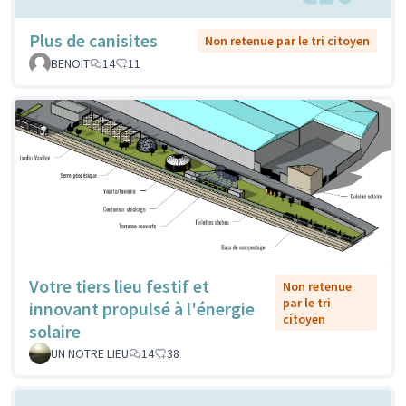
Plus de canisites
Non retenue par le tri citoyen
BENOIT
14
11
Votre tiers lieu festif et
Non retenue
par le tri
innovant propulsé à l'énergie
citoyen
solaire
UN NOTRE LIEU
14
38