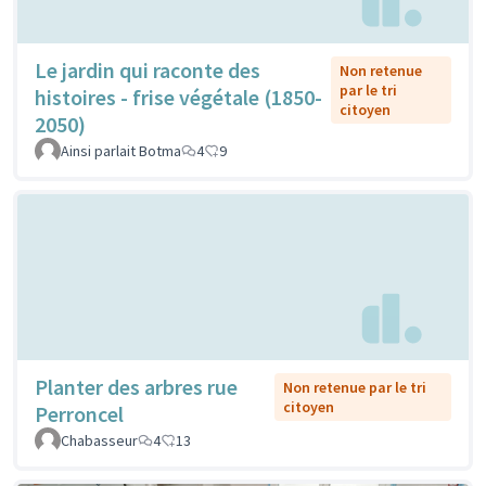
Le jardin qui raconte des
Non retenue
par le tri
histoires - frise végétale (1850-
citoyen
2050)
Ainsi parlait Botma
4
9
Planter des arbres rue
Non retenue par le tri
citoyen
Perroncel
Chabasseur
4
13