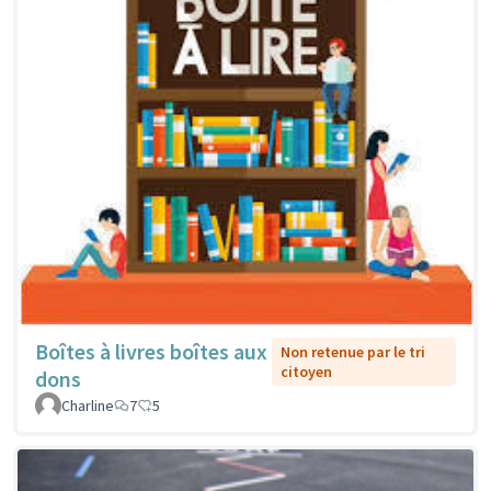
Boîtes à livres boîtes aux
Non retenue par le tri
citoyen
dons
Charline
7
5