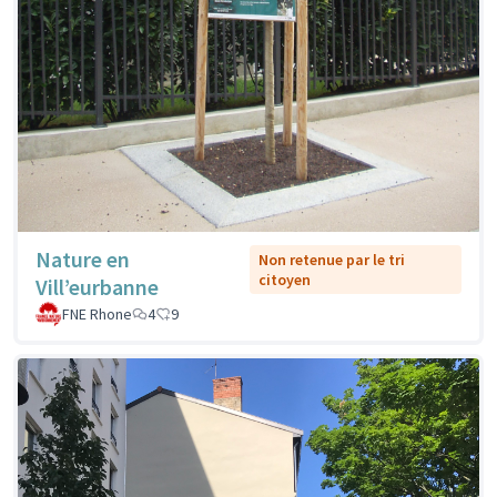
Nature en
Non retenue par le tri
citoyen
Vill’eurbanne
FNE Rhone
4
9