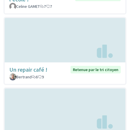
Celine GAMET
7
7
Un repair café !
Retenue par le tri citoyen
Bertrand
6
9