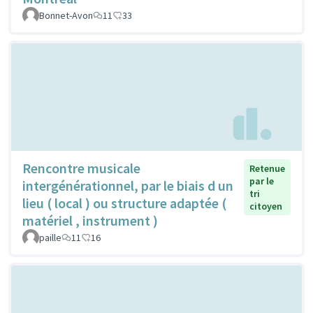
Bonnet-Avon
11
33
Rencontre musicale
Retenue
par le
intergénérationnel, par le biais d un
tri
lieu ( local ) ou structure adaptée (
citoyen
matériel , instrument )
paille
11
16