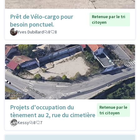
Prêt de Vélo-cargo pour
Retenue par le tri
citoyen
besoin ponctuel.
Yves Dubillard
8
8
Projets d'occupation du
Retenue par le
tri citoyen
tènement au 2, rue du cimetière
Kessy
8
7