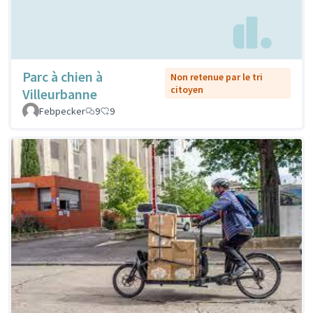
Parc à chien à
Non retenue par le tri
citoyen
Villeurbanne
Febpecker
9
9