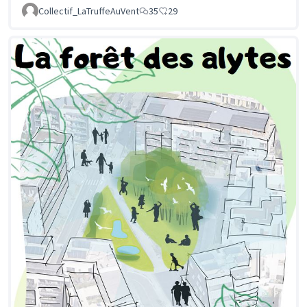
Collectif_LaTruffeAuVent
35
29