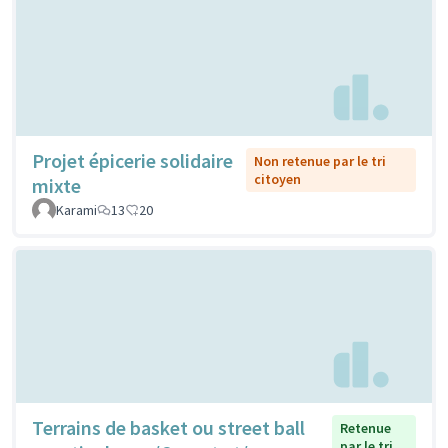
Projet épicerie solidaire
Non retenue par le tri
citoyen
mixte
Karami
13
20
Terrains de basket ou street ball
Retenue
par le tri