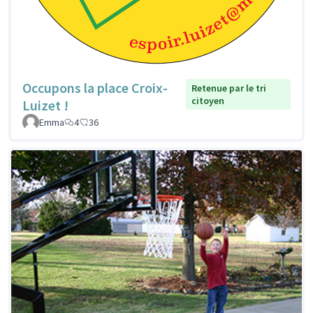
Occupons la place Croix-
Retenue par le tri
citoyen
Luizet !
Emma
4
36