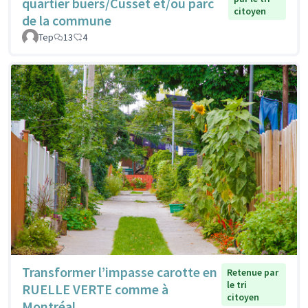
quartier buers/Cusset et/ou parc
citoyen
de la commune
Tep
13
4
Transformer l’impasse carotte en
Retenue par
le tri
RUELLE VERTE comme à
citoyen
Montréal