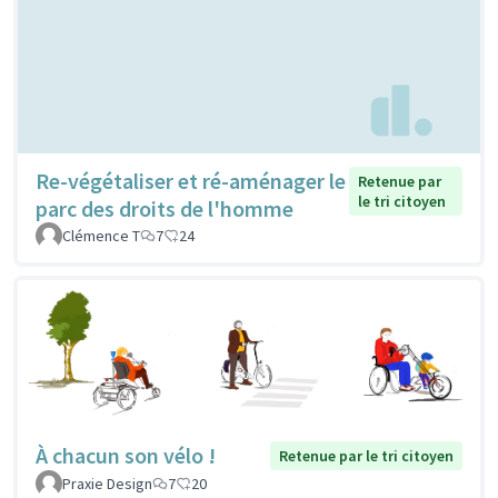
Re-végétaliser et ré-aménager le
Retenue par
le tri citoyen
parc des droits de l'homme
Clémence T
7
24
À chacun son vélo !
Retenue par le tri citoyen
Praxie Design
7
20