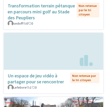
Transformation terrain pétanque
Non retenue
par le tri
en parcours mini golf au Stade
citoyen
des Peupliers
sedoff
0
0
Un espace de jeu vidéo à
Non retenue par
le tri citoyen
partager pour se rencontrer
Lefebvre
1
0