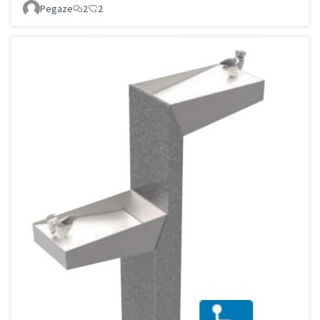
Pegaze
2
2