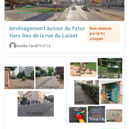
Aménagement autour du futur
Non retenue
par le tri
tiers-lieu de la rue du Luizet
citoyen
Amélie Tardif
3
1