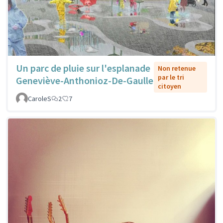
Un parc de pluie sur l'esplanade
Non retenue
par le tri
Geneviève-Anthonioz-De-Gaulle
citoyen
CaroleS
2
7