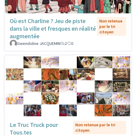
Où est Charline ? Jeu de piste
Non retenue
par le tri
dans la ville et fresques en réalité
citoyen
augmentée
Gwendoline JACQUEMIN
2
0
Le Truc Truck pour
Non retenue par le tri
citoyen
Tous.tes