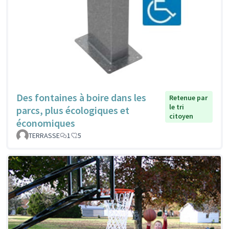
Des fontaines à boire dans les
Retenue par
le tri
parcs, plus écologiques et
citoyen
économiques
TERRASSE
1
5