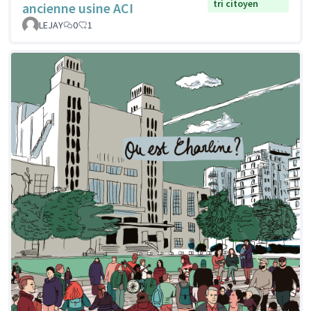
tri citoyen
ancienne usine ACI
LEJAY
0
1