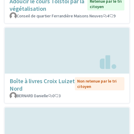
Adoucir le cours Tolstoi par la
Retenue par le tri
citoyen
végétalisation
Conseil de quartier Ferrandière Maisons Neuves
4
9
Boîte à livres Croix Luizet
Non retenue par le tri
citoyen
Nord
BERNARD Danielle
0
3