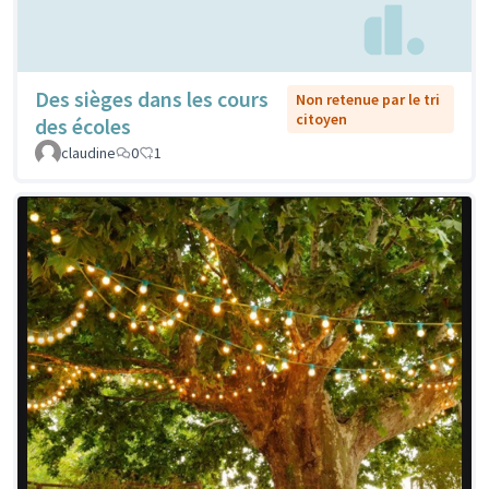
Des sièges dans les cours
Non retenue par le tri
citoyen
des écoles
claudine
0
1