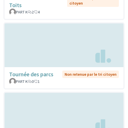
citoyen
Toits
PART K
2
4
Tournée des parcs
Non retenue par le tri citoyen
PART K
0
1