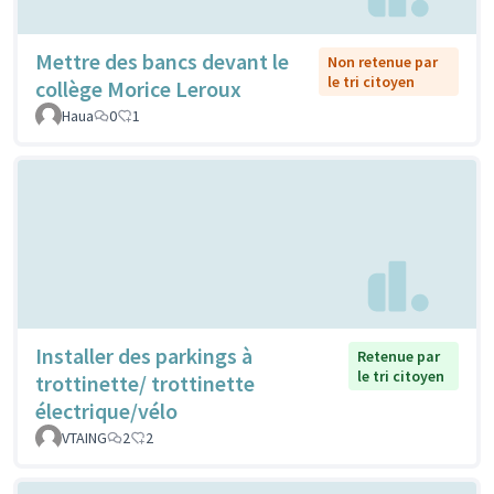
Mettre des bancs devant le
Non retenue par
le tri citoyen
collège Morice Leroux
Haua
0
1
Installer des parkings à
Retenue par
le tri citoyen
trottinette/ trottinette
électrique/vélo
VTAING
2
2