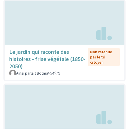
Le jardin qui raconte des
Non retenue
par le tri
histoires - frise végétale (1850-
citoyen
2050)
Ainsi parlait Botma
4
9