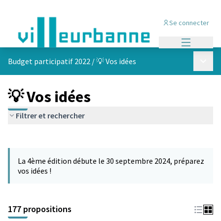
Se connecter
Menu princi
Menu p
Budget participatif 2022
/
💡 Vos idées
💡 Vos idées
Filtrer et rechercher
Passer la carte
Leaflet
|
©
OpenStreetMap
contributors
L'élément suivant est une carte qui présente les éléments de cet
+
La 4ème édition débute le 30 septembre 2024, préparez
−
vos idées !
177 propositions