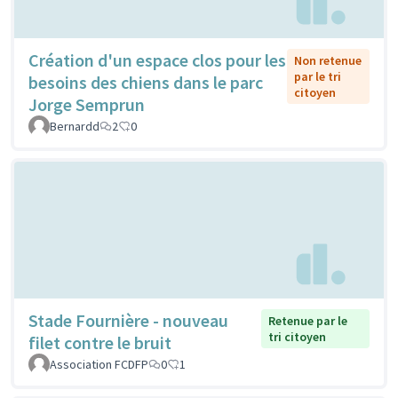
Création d'un espace clos pour les
Non retenue
par le tri
besoins des chiens dans le parc
citoyen
Jorge Semprun
Bernardd
2
0
Stade Fournière - nouveau
Retenue par le
tri citoyen
filet contre le bruit
Association FCDFP
0
1