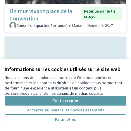
Un mur vivant place de la
Retenue par le tri
citoyen
Convention
Conseil de quartier Ferrandière Maisons Neuves
0
7
Informations sur les cookies utilisés sur le site web
Nous utilisons des cookies sur notre site Web pour améliorer la
performance et les contenus du site. Les cookies nous permettent
de fournir une expérience utilisateur et un contenu plus
Bal Populaire place Lazare
Non retenue par le tri
personnalisés à partir de nos canaux de médias sociaux.
citoyen
Goujon
Tout accepter
MERMET
0
0
Accepter seulement les cookies essentiels
Paramètres