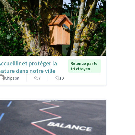
ccueillir et protéger la
Retenue par le
tri citoyen
nature dans notre ville
Chipson
7
10