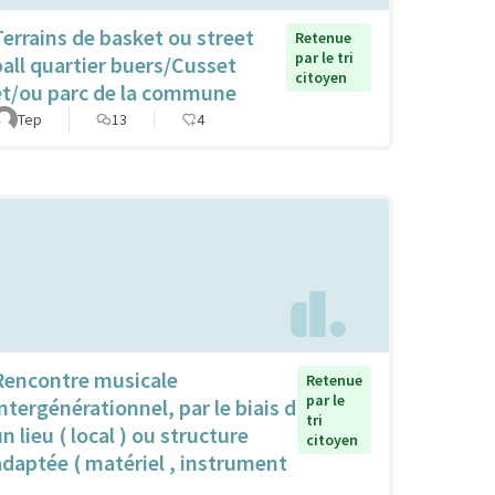
Terrains de basket ou street
Retenue
par le tri
ball quartier buers/Cusset
citoyen
et/ou parc de la commune
Tep
13
4
Rencontre musicale
Retenue
par le
intergénérationnel, par le biais d
tri
n lieu ( local ) ou structure
citoyen
adaptée ( matériel , instrument