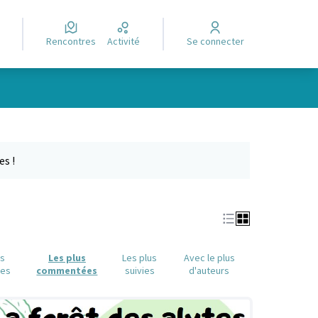
Rencontres
Activité
Se connecter
Leaflet
|
©
OpenStreetMap
contributors
e des points de carte. L'élément peut être utilisé avec un lecteur
es !
us
Les plus
Les plus
Avec le plus
ues
commentées
suivies
d'auteurs