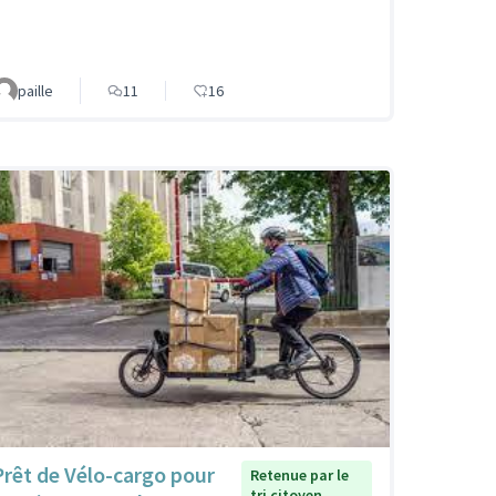
paille
11
16
Prêt de Vélo-cargo pour
Retenue par le
tri citoyen