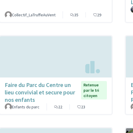
Collectif_LaTruffeAuVent
35
29
Faire du Parc du Centre un
Retenue
par le tri
lieu convivial et secure pour
citoyen
nos enfants
Enfants du parc
22
23