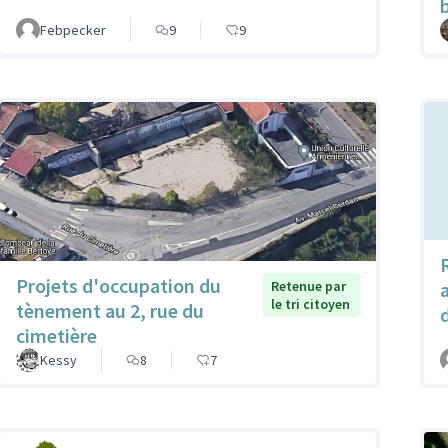
Febpecker
9
9
Projets d'occupation du
Retenue par
le tri citoyen
tènement au 2, rue du
cimetière
Kessy
8
7