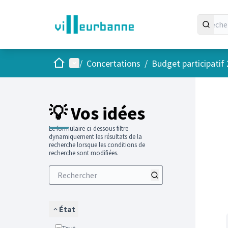
Accueil
Menu principal
/
Concertations
/
Budget participatif
Passer
L'élément
+
−
💡 Vos idées
Le formulaire ci-dessous filtre
dynamiquement les résultats de la
recherche lorsque les conditions de
recherche sont modifiées.
État