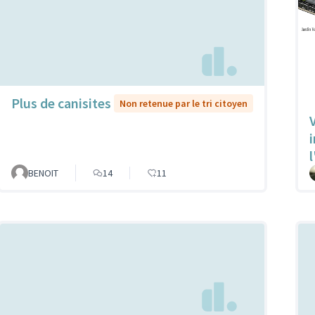
Plus de canisites
Non retenue par le tri citoyen
V
l
BENOIT
14
11