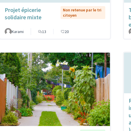
Projet épicerie
Non retenue par le tri
citoyen
solidaire mixte
Karami
13
20
u
)