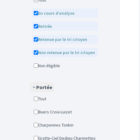
Tout
En cours d’analyse
Retirée
Retenue par le tri citoyen
Non retenue par le tri citoyen
Non éligible
Portée
Tout
Buers Croix-Luizet
Charpennes Tonkin
Gratte-Ciel Dedieu Charmettes