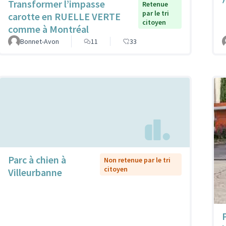
Transformer l’impasse
Retenue
par le tri
carotte en RUELLE VERTE
citoyen
comme à Montréal
Bonnet-Avon
11
33
Parc à chien à
Non retenue par le tri
citoyen
Villeurbanne