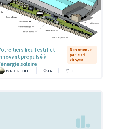
otre tiers lieu festif et
Non retenue
par le tri
innovant propulsé à
citoyen
'énergie solaire
UN NOTRE LIEU
14
38