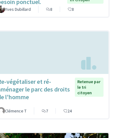
besoin ponctuel.
Yves Dubillard
8
8
Re-végétaliser et ré-
Retenue par
le tri
aménager le parc des droits
citoyen
de l'homme
Clémence T
7
24