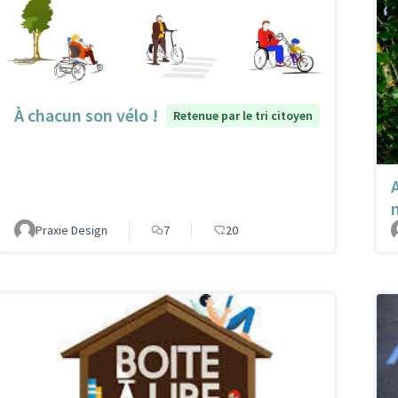
À chacun son vélo !
Retenue par le tri citoyen
A
Praxie Design
7
20