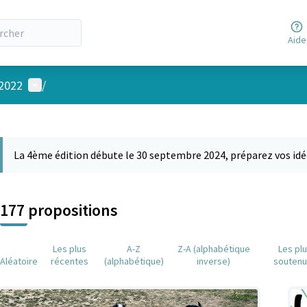
Aide
Menu utilisateur
 2022
/
 la carte
 suivant est une carte qui présente les éléments de cette page comm
La 4ème édition débute le 30 septembre 2024, préparez vos idé
177 propositions
Les plus
A-Z
Z-A (alphabétique
Les pl
Aléatoire
récentes
(alphabétique)
inverse)
souten