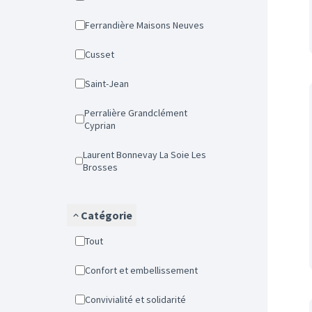
Ferrandière Maisons Neuves
Cusset
Saint-Jean
Perralière Grandclément
Cyprian
Laurent Bonnevay La Soie Les
Brosses
Catégorie
Tout
Confort et embellissement
Convivialité et solidarité