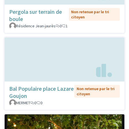
Pergola sur terrain de
Non retenue par le tri
citoyen
boule
Résidence Jean-jaurès
0
1
Bal Populaire place Lazare
Non retenue par le tri
citoyen
Goujon
MERMET
0
0