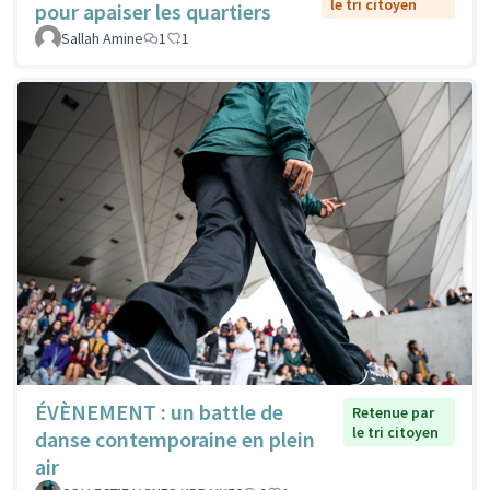
le tri citoyen
pour apaiser les quartiers
Sallah Amine
1
1
ÉVÈNEMENT : un battle de
Retenue par
le tri citoyen
danse contemporaine en plein
air