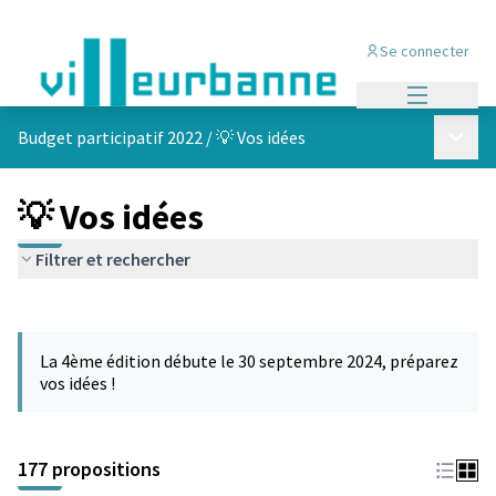
Se connecter
Menu princi
Menu p
Budget participatif 2022
/
💡 Vos idées
💡 Vos idées
Filtrer et rechercher
Passer la carte
Leaflet
|
©
OpenStreetMap
contributors
L'élément suivant est une carte qui présente les éléments de cet
+
La 4ème édition débute le 30 septembre 2024, préparez
−
vos idées !
177 propositions