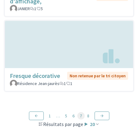
d'affichage,
JANIER
1
5
Fresque décorative
Non retenue par le tri citoyen
Résidence Jean-jaurès
1
1
1
…
5
6
7
8
Résultats par page :
20