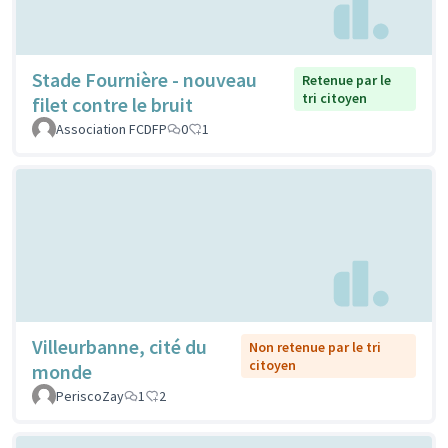
Stade Fournière - nouveau
Retenue par le
tri citoyen
filet contre le bruit
Association FCDFP
0
1
Villeurbanne, cité du
Non retenue par le tri
citoyen
monde
PeriscoZay
1
2