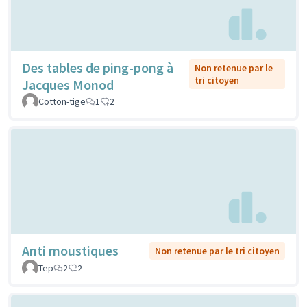
Des tables de ping-pong à
Non retenue par le
tri citoyen
Jacques Monod
Cotton-tige
1
2
Anti moustiques
Non retenue par le tri citoyen
Tep
2
2