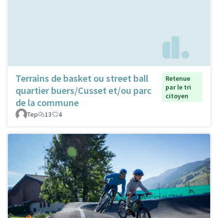
Terrains de basket ou street ball
Retenue
par le tri
quartier buers/Cusset et/ou parc
citoyen
de la commune
Tep
13
4