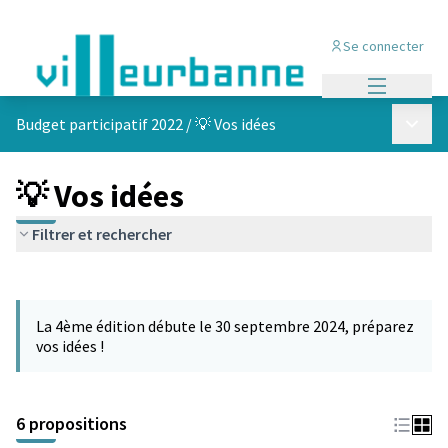
Se connecter
Menu princi
Menu p
Budget participatif 2022
/
💡 Vos idées
💡 Vos idées
Filtrer et rechercher
Passer la carte
Leaflet
|
©
OpenStreetMap
contributors
L'élément suivant est une carte qui présente les éléments de cet
+
La 4ème édition débute le 30 septembre 2024, préparez
−
vos idées !
6 propositions