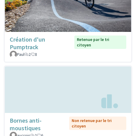
Création d'un
Retenue par le tri
citoyen
Pumptrack
Paul
2
8
Bornes anti-
Non retenue par le tri
citoyen
moustiques
avcrois
2
6