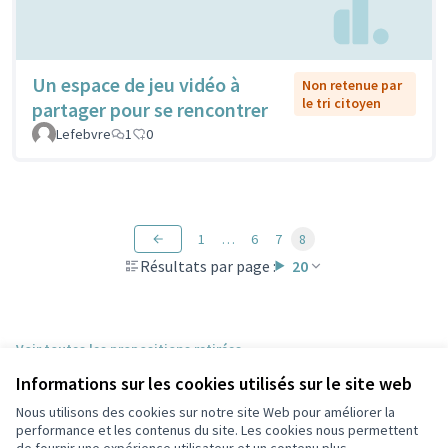
Un espace de jeu vidéo à
Non retenue par
le tri citoyen
partager pour se rencontrer
Lefebvre
1
0
1
…
6
7
8
Résultats par page :
20
Voir toutes les propositions retirées
Informations sur les cookies utilisés sur le site web
Nous utilisons des cookies sur notre site Web pour améliorer la
Conditions d'utilisation
performance et les contenus du site. Les cookies nous permettent
Paramètres des cookies