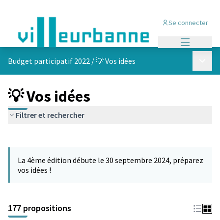
Se connecter
Menu princi
Menu p
Budget participatif 2022
/
💡 Vos idées
💡 Vos idées
Filtrer et rechercher
Passer la carte
Leaflet
|
©
OpenStreetMap
contributors
L'élément suivant est une carte qui présente les éléments de cet
+
La 4ème édition débute le 30 septembre 2024, préparez
−
vos idées !
177 propositions