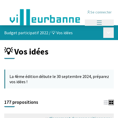
Se connecter
Menu princi
Menu p
Budget participatif 2022
/
💡 Vos idées
💡 Vos idées
Passer la carte
Leaflet
|
©
OpenStreetMap
contributors
L'élément suivant est une carte qui présente les éléments de cet
+
La 4ème édition débute le 30 septembre 2024, préparez
−
vos idées !
177 propositions