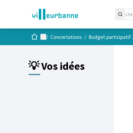
Accueil
Menu principal
/
Concertations
/
Budget participatif
Passer
L'élément
+
−
💡 Vos idées