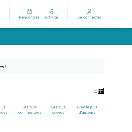
Rencontres
Activité
Se connecter
Leaflet
|
©
OpenStreetMap
contributors
e des points de carte. L'élément peut être utilisé avec un lecteur
es !
plus
Les plus
Les plus
Avec le plus
nues
commentées
suivies
d'auteurs