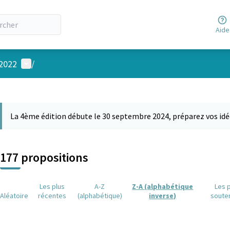
Aide
Menu utilisateur
 2022
/
 la carte
 suivant est une carte qui présente les éléments de cette page comm
La 4ème édition débute le 30 septembre 2024, préparez vos idé
177 propositions
Les plus
A-Z
Z-A (alphabétique
Les 
Aléatoire
récentes
(alphabétique)
inverse)
soute