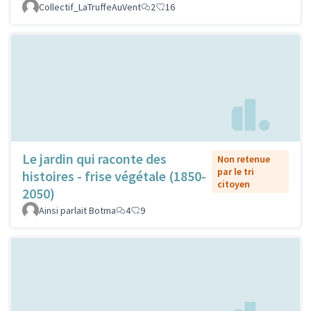
Collectif_LaTruffeAuVent
2
16
Le jardin qui raconte des
Non retenue
par le tri
histoires - frise végétale (1850-
citoyen
2050)
Ainsi parlait Botma
4
9