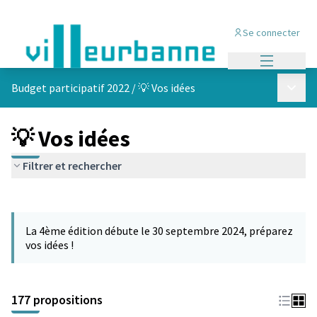
Se connecter
Menu princi
Menu p
Budget participatif 2022
/
💡 Vos idées
💡 Vos idées
Filtrer et rechercher
Passer la carte
Leaflet
|
©
OpenStreetMap
contributors
L'élément suivant est une carte qui présente les éléments de cet
+
La 4ème édition débute le 30 septembre 2024, préparez
−
vos idées !
177 propositions