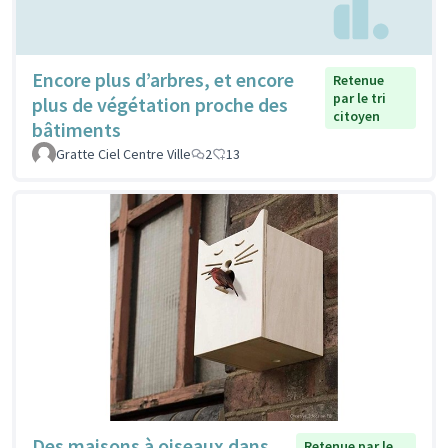
Encore plus d’arbres, et encore
Retenue
par le tri
plus de végétation proche des
citoyen
bâtiments
Gratte Ciel Centre Ville
2
13
Des maisons à oiseaux dans
Retenue par le