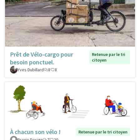
Prêt de Vélo-cargo pour
Retenue par le tri
citoyen
besoin ponctuel.
Yves Dubillard
8
8
À chacun son vélo !
Retenue par le tri citoyen
Praxie Design
7
20