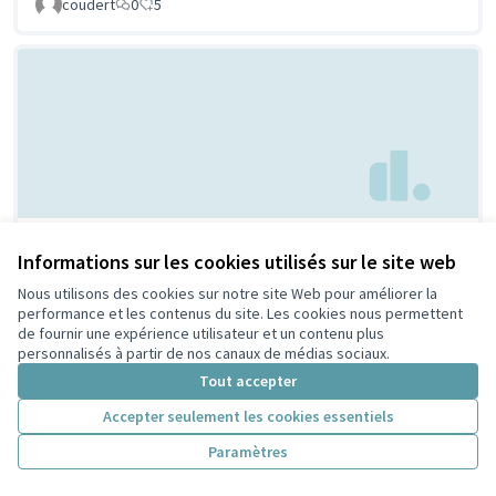
coudert
0
5
Parc à chien à
Non retenue par le tri
Informations sur les cookies utilisés sur le site web
citoyen
Villeurbanne
Nous utilisons des cookies sur notre site Web pour améliorer la
Febpecker
9
9
performance et les contenus du site. Les cookies nous permettent
de fournir une expérience utilisateur et un contenu plus
personnalisés à partir de nos canaux de médias sociaux.
Tout accepter
Accepter seulement les cookies essentiels
Paramètres