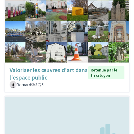
Valoriser les œuvres d'art dans
Retenue par le
tri citoyen
l'espace public
Bernard
3
5