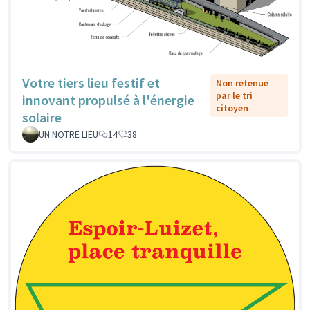
Votre tiers lieu festif et
Non retenue
par le tri
innovant propulsé à l'énergie
citoyen
solaire
UN NOTRE LIEU
14
38