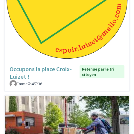
Occupons la place Croix-
Retenue par le tri
citoyen
Luizet !
Emma
4
36