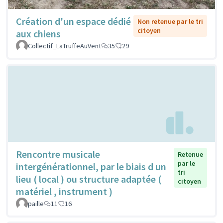
Création d'un espace dédié
Non retenue par le tri
citoyen
aux chiens
Collectif_LaTruffeAuVent
35
29
Rencontre musicale
Retenue
par le
intergénérationnel, par le biais d un
tri
lieu ( local ) ou structure adaptée (
citoyen
matériel , instrument )
paille
11
16