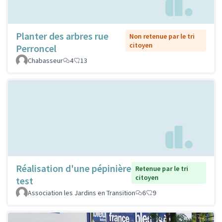
Planter des arbres rue
Non retenue par le tri
citoyen
Perroncel
Chabasseur
4
13
Réalisation d'une pépinière
Retenue par le tri
citoyen
test
Association les Jardins en Transition
6
9