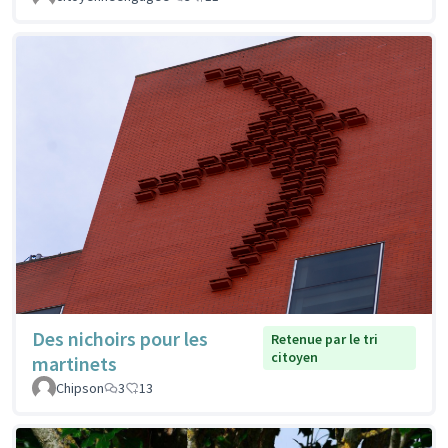
Des nichoirs pour les
Retenue par le tri
citoyen
martinets
Chipson
3
13