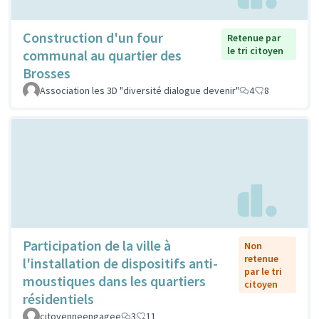
Construction d'un four
Retenue par
le tri citoyen
communal au quartier des
Brosses
Association les 3D "diversité dialogue devenir"
4
8
Participation de la ville à
Non
retenue
l'installation de dispositifs anti-
par le tri
moustiques dans les quartiers
citoyen
résidentiels
citoyenneengagee
3
11