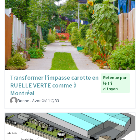
Transformer l’impasse carotte en
Retenue par
le tri
RUELLE VERTE comme à
citoyen
Montréal
Bonnet-Avon
11
33