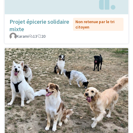
Projet épicerie solidaire
Non retenue par le tri
citoyen
mixte
Karami
13
20