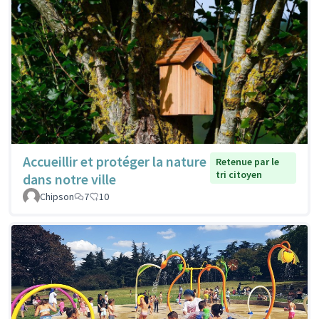
Accueillir et protéger la nature
Retenue par le
tri citoyen
dans notre ville
Chipson
7
10