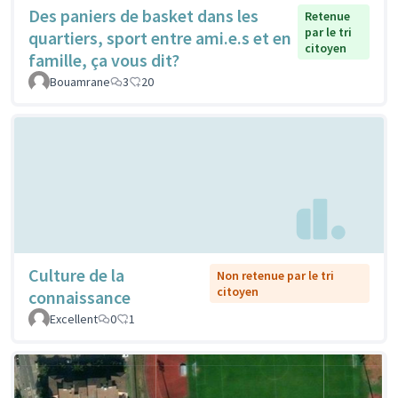
Des paniers de basket dans les
Retenue
par le tri
quartiers, sport entre ami.e.s et en
citoyen
famille, ça vous dit?
Bouamrane
3
20
Culture de la
Non retenue par le tri
citoyen
connaissance
Excellent
0
1