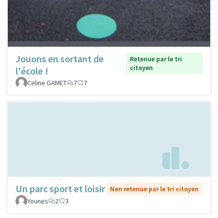
Jouons en sortant de
Retenue par le tri
citoyen
l'école !
Celine GAMET
7
7
Un parc sport et loisir
Non retenue par le tri citoyen
Younes
2
3