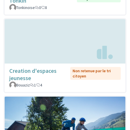
Tonkin
Tonkinoise
0
8
Creation d'espaces
Non retenue par le tri
citoyen
jeunesse
Bouaziz
1
4