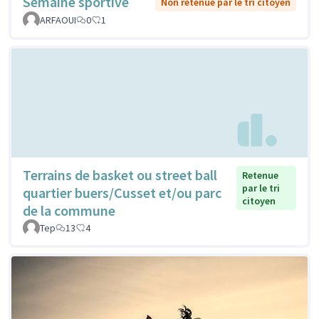
Semaine sportive
Non retenue par le tri citoyen
ARFAOUI
0
1
Terrains de basket ou street ball
Retenue
par le tri
quartier buers/Cusset et/ou parc
citoyen
de la commune
Tep
13
4