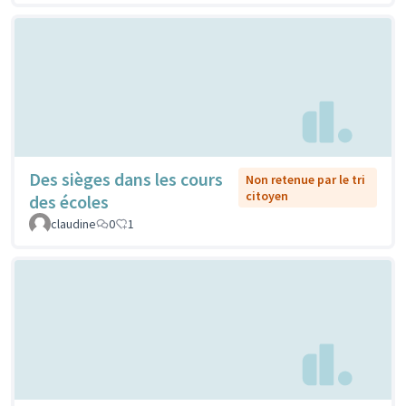
Des sièges dans les cours
Non retenue par le tri
citoyen
des écoles
claudine
0
1