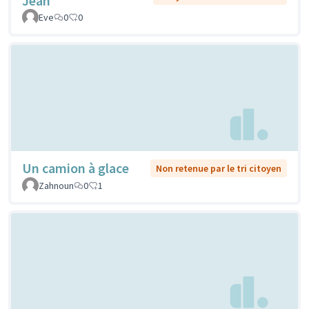
Jean
Eve
0
0
Un camion à glace
Non retenue par le tri citoyen
Zahnoun
0
1