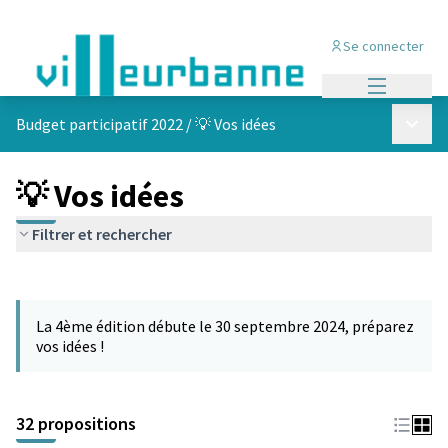
Se connecter
Menu princi
Menu p
Budget participatif 2022
/
💡 Vos idées
💡 Vos idées
Filtrer et rechercher
Passer la carte
Leaflet
|
©
OpenStreetMap
contributors
L'élément suivant est une carte qui présente les éléments de cet
+
La 4ème édition débute le 30 septembre 2024, préparez
−
vos idées !
32 propositions