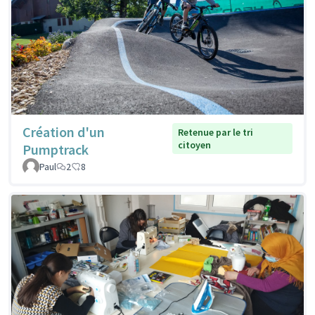
Création d'un
Retenue par le tri
citoyen
Pumptrack
Paul
2
8