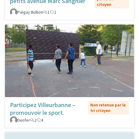
petits avenue Marc Sangnier
citoyen
Piégay Bullion
1
2
Participez Villeurbanne –
Non retenue par le
tri citoyen
promouvoir le sport.
Denfer
2
4