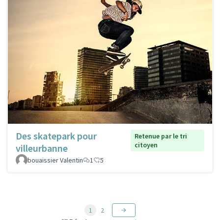
Des skatepark pour
Retenue par le tri
citoyen
villeurbanne
bouaissier Valentin
1
5
1
2