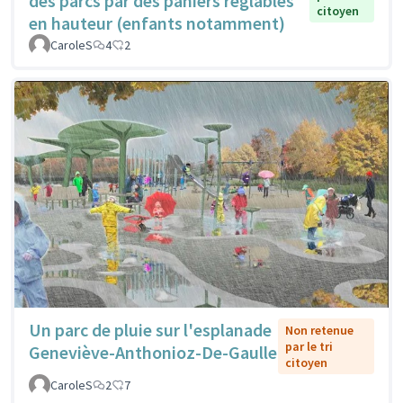
des parcs par des paniers réglables
citoyen
en hauteur (enfants notamment)
CaroleS
4
2
Un parc de pluie sur l'esplanade
Non retenue
par le tri
Geneviève-Anthonioz-De-Gaulle
citoyen
CaroleS
2
7