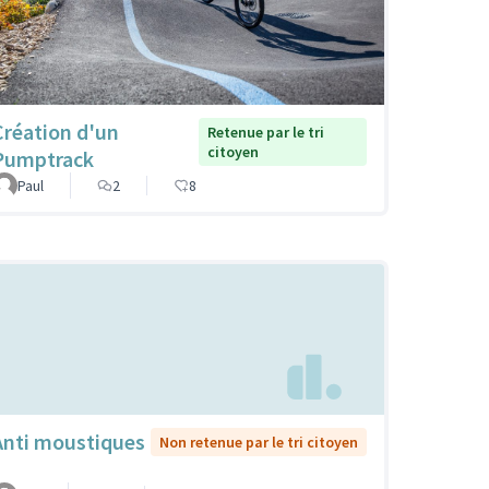
Création d'un
Retenue par le tri
citoyen
Pumptrack
Paul
2
8
Anti moustiques
Non retenue par le tri citoyen