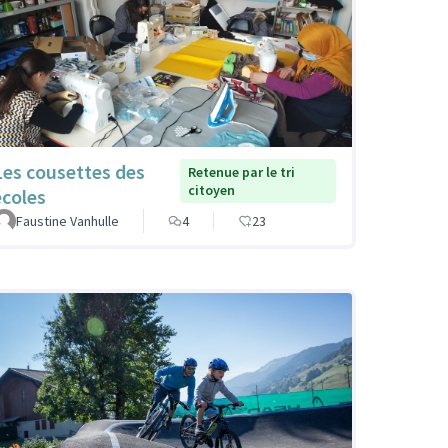
Les cousettes des
Retenue par le tri
citoyen
écoles
Faustine Vanhulle
4
23