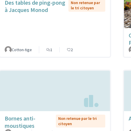
Des tables de ping-pong
Non retenue par
le tri citoyen
à Jacques Monod
Cotton-tige
1
2
Bornes anti-
Non retenue par le tri
citoyen
moustiques