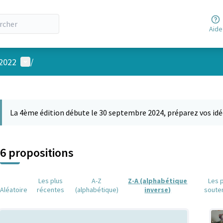
Aide
Menu utilisateur
 2022
/
 la carte
 suivant est une carte qui présente les éléments de cette page comm
La 4ème édition débute le 30 septembre 2024, préparez vos idé
6 propositions
Les plus
A-Z
Z-A (alphabétique
Les 
Aléatoire
récentes
(alphabétique)
inverse)
soute