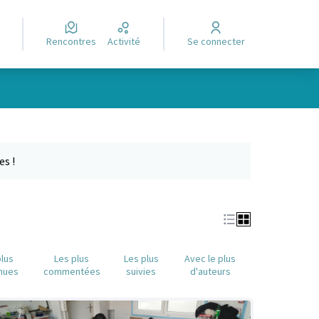
Rencontres
Activité
Se connecter
Leaflet
|
©
OpenStreetMap
contributors
e des points de carte. L'élément peut être utilisé avec un lecteur
es !
plus
Les plus
Les plus
Avec le plus
nues
commentées
suivies
d'auteurs