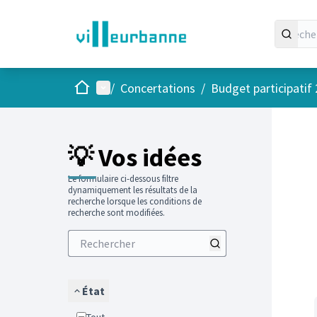
Accueil
Menu principal
/
Concertations
/
Budget participatif
Passer
L'élément
+
−
💡 Vos idées
Le formulaire ci-dessous filtre
dynamiquement les résultats de la
recherche lorsque les conditions de
recherche sont modifiées.
État