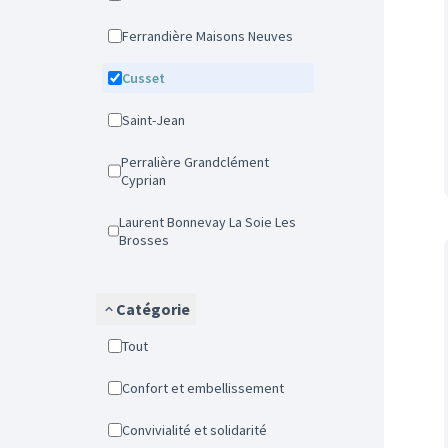
Ferrandière Maisons Neuves
Cusset
Saint-Jean
Perralière Grandclément
Cyprian
Laurent Bonnevay La Soie Les
Brosses
Catégorie
Tout
Confort et embellissement
Convivialité et solidarité