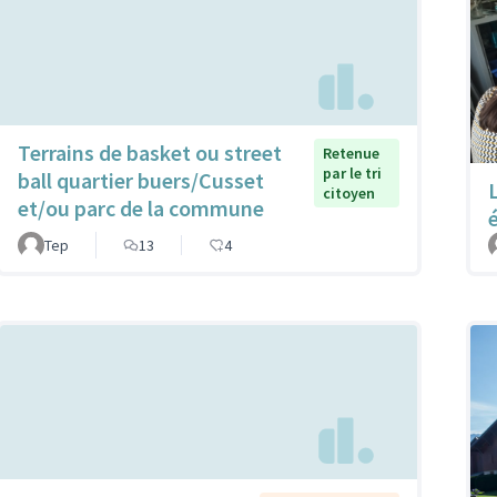
Terrains de basket ou street
Retenue
par le tri
ball quartier buers/Cusset
citoyen
et/ou parc de la commune
Tep
13
4