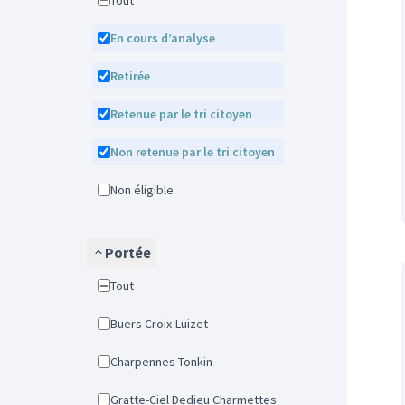
Tout
En cours d’analyse
Retirée
Retenue par le tri citoyen
Non retenue par le tri citoyen
Non éligible
Portée
Tout
Buers Croix-Luizet
Charpennes Tonkin
Gratte-Ciel Dedieu Charmettes