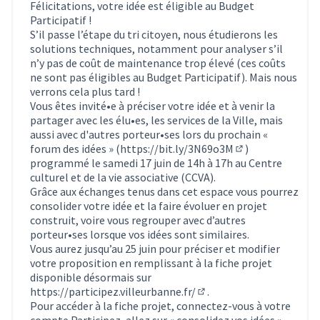
Félicitations, votre idée est éligible au Budget
Participatif !
S’il passe l’étape du tri citoyen, nous étudierons les
solutions techniques, notamment pour analyser s’il
n’y pas de coût de maintenance trop élevé (ces coûts
ne sont pas éligibles au Budget Participatif). Mais nous
verrons cela plus tard !
Vous êtes invité•e à préciser votre idée et à venir la
partager avec les élu•es, les services de la Ville, mais
aussi avec d'autres porteur•ses lors du prochain «
forum des idées » (
https://bit.ly/3N69o3M
)
(Lien externe)
programmé le samedi 17 juin de 14h à 17h au Centre
culturel et de la vie associative (CCVA).
Grâce aux échanges tenus dans cet espace vous pourrez
consolider votre idée et la faire évoluer en projet
construit, voire vous regrouper avec d’autres
porteur•ses lorsque vos idées sont similaires.
Vous aurez jusqu’au 25 juin pour préciser et modifier
votre proposition en remplissant à la fiche projet
disponible désormais sur
https://participez.villeurbanne.fr/
.
(S'ouvre dans un nouvel 
Pour accéder à la fiche projet, connectez-vous à votre
compte Participez, allez sur « consolidez vos idées »,