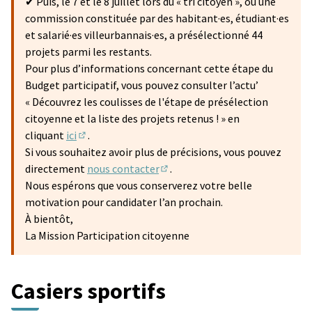
✔ Puis, le 7 et le 8 juillet lors du « tri citoyen », où une
commission constituée par des habitant·es, étudiant·es
et salarié·es villeurbannais·es, a présélectionné 44
projets parmi les restants.
Pour plus d’informations concernant cette étape du
Budget participatif, vous pouvez consulter l’actu’
« Découvrez les coulisses de l'étape de présélection
citoyenne et la liste des projets retenus ! » en
cliquant
ici
.
(S'ouvre dans un nouvel onglet)
Si vous souhaitez avoir plus de précisions, vous pouvez
directement
nous contacter
.
(S'ouvre dans un nouvel onglet)
Nous espérons que vous conserverez votre belle
motivation pour candidater l’an prochain.
À bientôt,
La Mission Participation citoyenne
Casiers sportifs