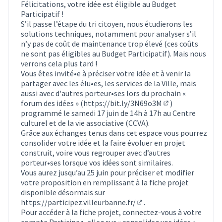
Félicitations, votre idée est éligible au Budget
Participatif !
S’il passe l’étape du tri citoyen, nous étudierons les
solutions techniques, notamment pour analyser s’il
n’y pas de coût de maintenance trop élevé (ces coûts
ne sont pas éligibles au Budget Participatif). Mais nous
verrons cela plus tard !
Vous êtes invité•e à préciser votre idée et à venir la
partager avec les élu•es, les services de la Ville, mais
aussi avec d'autres porteur•ses lors du prochain «
forum des idées » (
https://bit.ly/3N69o3M
)
(Lien externe)
programmé le samedi 17 juin de 14h à 17h au Centre
culturel et de la vie associative (CCVA).
Grâce aux échanges tenus dans cet espace vous pourrez
consolider votre idée et la faire évoluer en projet
construit, voire vous regrouper avec d’autres
porteur•ses lorsque vos idées sont similaires.
Vous aurez jusqu’au 25 juin pour préciser et modifier
votre proposition en remplissant à la fiche projet
disponible désormais sur
https://participez.villeurbanne.fr/
.
(S'ouvre dans un nouvel 
Pour accéder à la fiche projet, connectez-vous à votre
compte Participez, allez sur « consolidez vos idées »,