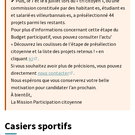
✔ Puis, le 7 et le 8 juillet lors du « tri citoyen », où une
commission constituée par des habitant·es, étudiant·es
et salarié·es villeurbannais·es, a présélectionné 44
projets parmi les restants.
Pour plus d’informations concernant cette étape du
Budget participatif, vous pouvez consulter l’actu’
« Découvrez les coulisses de l'étape de présélection
citoyenne et la liste des projets retenus ! » en
cliquant
ici
.
(S'ouvre dans un nouvel onglet)
Si vous souhaitez avoir plus de précisions, vous pouvez
directement
nous contacter
.
(S'ouvre dans un nouvel onglet)
Nous espérons que vous conserverez votre belle
motivation pour candidater l’an prochain.
À bientôt,
La Mission Participation citoyenne
Casiers sportifs