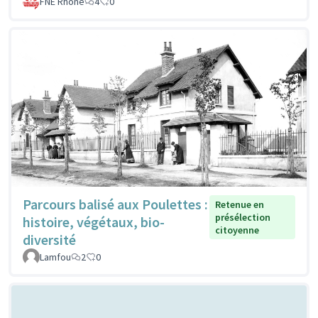
FNE Rhone
4
0
Parcours balisé aux Poulettes :
Retenue en
présélection
histoire, végétaux, bio-
citoyenne
diversité
Lamfou
2
0