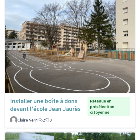
Installer une boîte à dons
Retenue en
présélection
devant l'école Jean Jaurès
citoyenne
Claire Verni
2
0