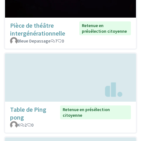
Pièce de théâtre
Retenue en
présélection citoyenne
intergénérationnelle
Bleue Depassage
7
0
Table de Ping
Retenue en présélection
citoyenne
pong
K
2
0