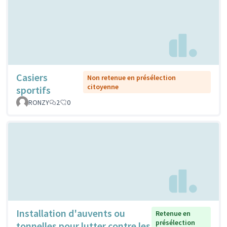
Casiers
Non retenue en présélection
citoyenne
sportifs
RONZY
2
0
Installation d'auvents ou
Retenue en
présélection
tonnelles pour lutter contre les