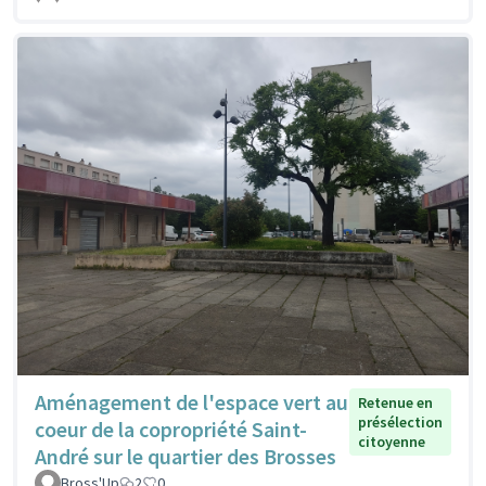
Aménagement de l'espace vert au
Retenue en
présélection
coeur de la copropriété Saint-
citoyenne
André sur le quartier des Brosses
Bross'Up
2
0