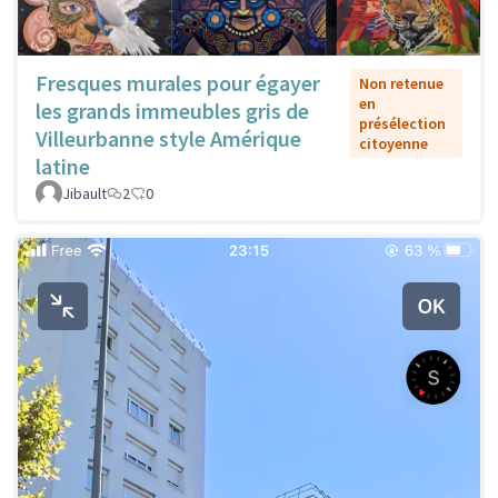
Fresques murales pour égayer
Non retenue
en
les grands immeubles gris de
présélection
Villeurbanne style Amérique
citoyenne
latine
Jibault
2
0