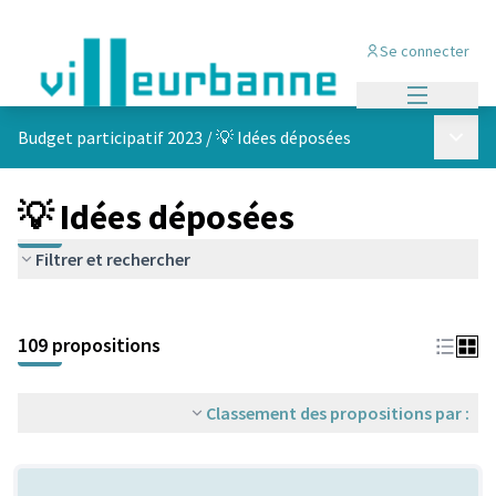
Se connecter
Menu princi
Menu p
Budget participatif 2023
/
💡 Idées déposées
💡 Idées déposées
Filtrer et rechercher
Passer la carte
Leaflet
|
©
OpenStreetMap
contributors
L'élément suivant est une carte qui présente les éléments de cet
+
109 propositions
−
Classement des propositions par :