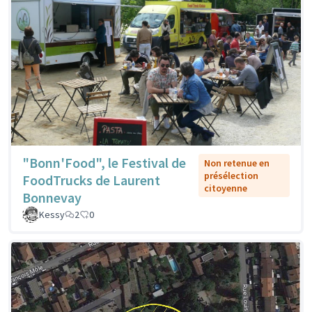
"Bonn'Food", le Festival de
Non retenue en
présélection
FoodTrucks de Laurent
citoyenne
Bonnevay
Kessy
2
0