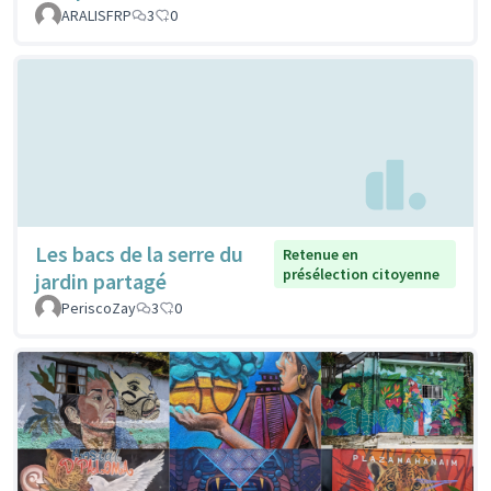
ARALISFRP
3
0
Les bacs de la serre du
Retenue en
présélection citoyenne
jardin partagé
PeriscoZay
3
0