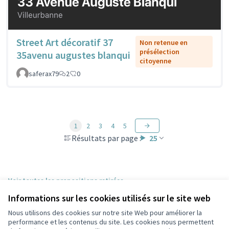
Street Art décoratif 37
Non retenue en
présélection
35avenu augustes blanqui
citoyenne
saferax79
2
0
1
2
3
4
5
Résultats par page :
25
Voir toutes les propositions retirées
Informations sur les cookies utilisés sur le site web
Nous utilisons des cookies sur notre site Web pour améliorer la
Conditions d'utilisation
performance et les contenus du site. Les cookies nous permettent
Paramètres des cookies