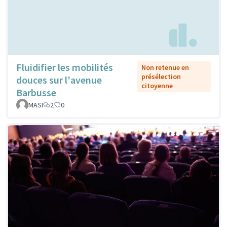
Fluidifier les mobilités
Non retenue en
présélection
douces sur l'avenue
citoyenne
Barbusse
MASI
2
0