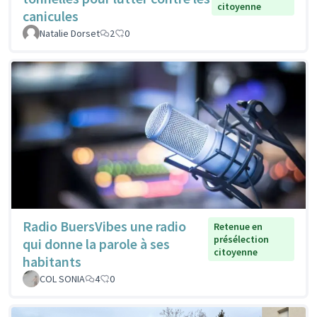
citoyenne
canicules
Natalie Dorset
2
0
Radio BuersVibes une radio
Retenue en
présélection
qui donne la parole à ses
citoyenne
habitants
COL SONIA
4
0