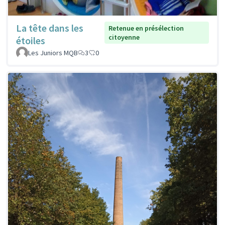
La tête dans les
Retenue en présélection
citoyenne
étoiles
Les Juniors MQB
3
0