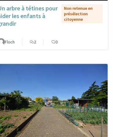
Un arbre à tétines pour
Non retenue en
présélection
aider les enfants à
citoyenne
grandir
Floch
2
0