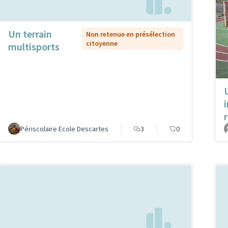
Un terrain
Non retenue en présélection
citoyenne
multisports
Périscolaire Ecole Descartes
3
0