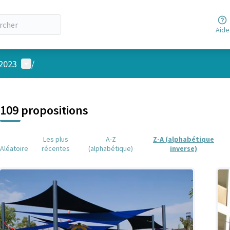
Aide
Menu utilisateur
 2023
/
 la carte
 suivant est une carte qui présente les éléments de cette page comm
109 propositions
Les plus
A-Z
Z-A (alphabétique
Aléatoire
récentes
(alphabétique)
inverse)