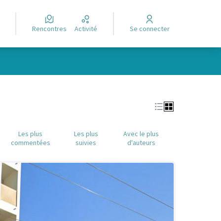
Rencontres
Activité
Se connecter
Leaflet
|
©
OpenStreetMap
contributors
e des points de carte. L'élément peut être utilisé avec un lecteur
Les plus
Les plus
Avec le plus
commentées
suivies
d'auteurs