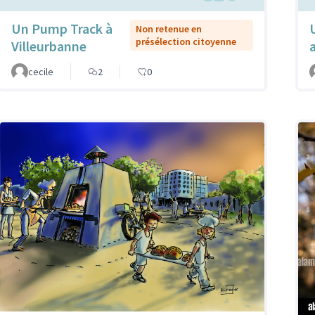
Un Pump Track à
Non retenue en
présélection citoyenne
Villeurbanne
cecile
2
0