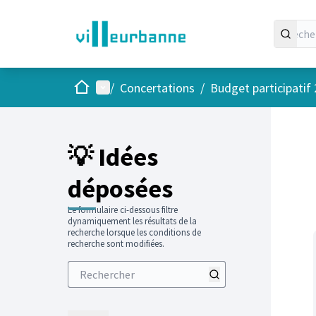
Accueil
Menu principal
/
Concertations
/
Budget participatif
Passer
L'élément
+
−
💡 Idées
déposées
Le formulaire ci-dessous filtre
dynamiquement les résultats de la
recherche lorsque les conditions de
recherche sont modifiées.