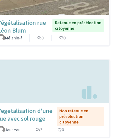
Végétalisation rue
Retenue en présélection
citoyenne
Léon Blum
Mélanie-f
3
0
Vegetalisation d'une
Non retenue en
présélection
rue avec sol rouge
citoyenne
Jauneau
2
0