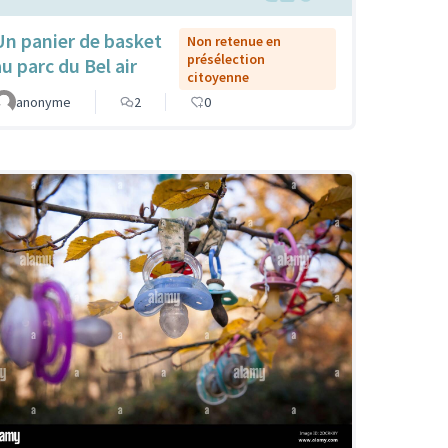
Un panier de basket
Non retenue en
présélection
au parc du Bel air
citoyenne
anonyme
2
0