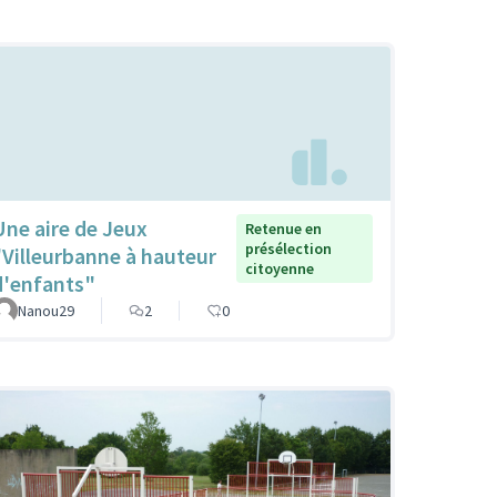
Une aire de Jeux
Retenue en
présélection
"Villeurbanne à hauteur
citoyenne
d'enfants"
Nanou29
2
0