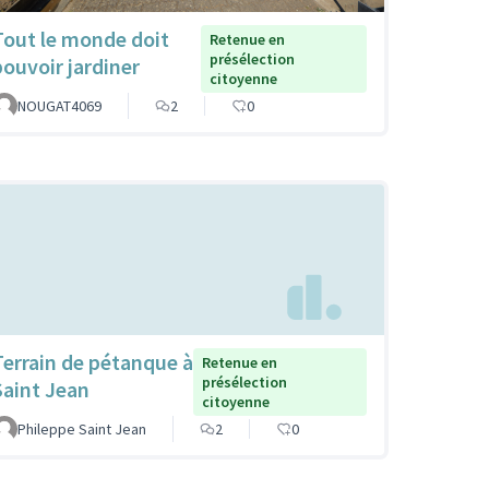
Tout le monde doit
Retenue en
présélection
pouvoir jardiner
citoyenne
NOUGAT4069
2
0
Terrain de pétanque à
Retenue en
présélection
Saint Jean
citoyenne
Phileppe Saint Jean
2
0