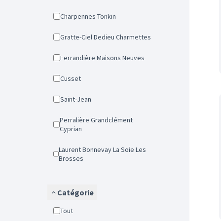
Charpennes Tonkin
Gratte-Ciel Dedieu Charmettes
Ferrandière Maisons Neuves
Cusset
Saint-Jean
Perralière Grandclément
Cyprian
Laurent Bonnevay La Soie Les
Brosses
Catégorie
Tout