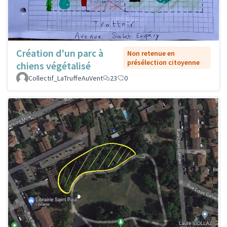
Création d'un parc à
Non retenue en
présélection citoyenne
chiens végétalisé
Collectif_LaTruffeAuVent
23
0