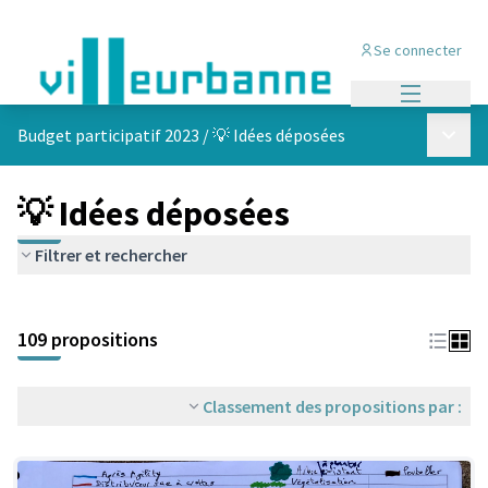
Se connecter
Menu princi
Menu p
Budget participatif 2023
/
💡 Idées déposées
💡 Idées déposées
Filtrer et rechercher
Passer la carte
Leaflet
|
©
OpenStreetMap
contributors
L'élément suivant est une carte qui présente les éléments de cet
+
109 propositions
−
Classement des propositions par :