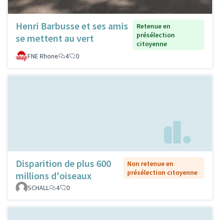
Henri Barbusse et ses amis
Retenue en
présélection
se mettent au vert
citoyenne
FNE Rhone
4
0
Disparition de plus 600
Non retenue en
présélection citoyenne
millions d'oiseaux
SCHALL
4
0