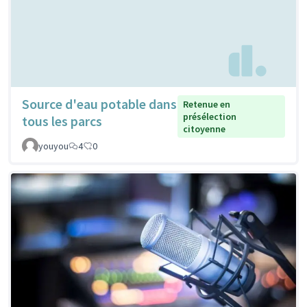
Source d'eau potable dans
Retenue en
présélection
tous les parcs
citoyenne
youyou
4
0