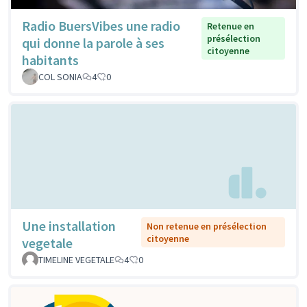
Radio BuersVibes une radio
Retenue en
présélection
qui donne la parole à ses
citoyenne
habitants
COL SONIA
4
0
Une installation
Non retenue en présélection
citoyenne
vegetale
TIMELINE VEGETALE
4
0