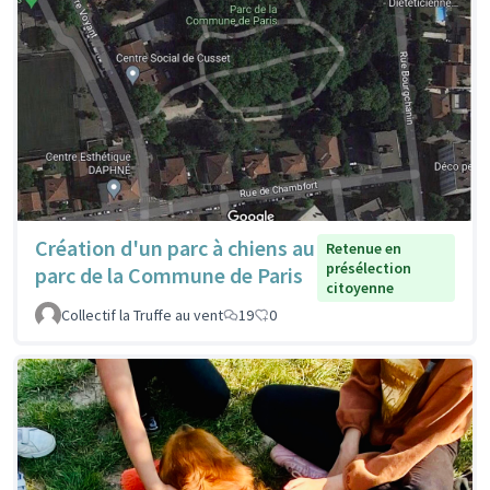
Création d'un parc à chiens au
Retenue en
présélection
parc de la Commune de Paris
citoyenne
Collectif la Truffe au vent
19
0