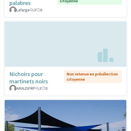
citoyenne
palabres
Lafarge
3
0
Nichoirs pour
Non retenue en présélection
citoyenne
martinets noirs
ARALISFRP
3
0