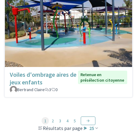
Voiles d'ombrage aires de
Retenue en
présélection citoyenne
jeux enfants
Bertrand Claire
3
0
1
2
3
4
5
Résultats par page :
25