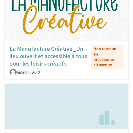
La Manufacture Créative_Un
Non retenue
en
lieu ouvert et accessible à tous
présélection
pour les loisirs créatifs
citoyenne
Amina
9
0