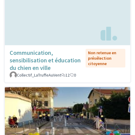
Communication,
Non retenue en
présélection
sensibilisation et éducation
citoyenne
du chien en ville
Collectif_LaTruffeAuVent
12
0