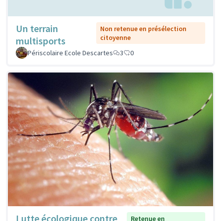
Un terrain
Non retenue en présélection
citoyenne
multisports
Périscolaire Ecole Descartes
3
0
Lutte écologique contre
Retenue en