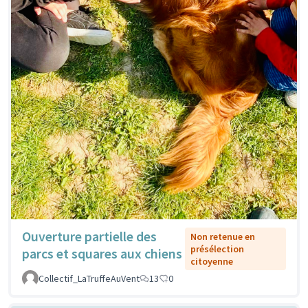
Ouverture partielle des
Non retenue en
présélection
parcs et squares aux chiens
citoyenne
Collectif_LaTruffeAuVent
13
0