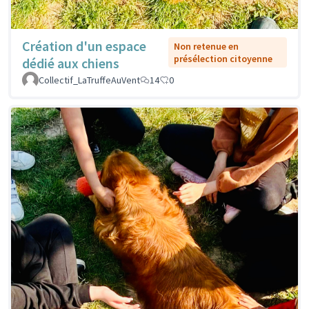
Création d'un espace
Non retenue en
présélection citoyenne
dédié aux chiens
Collectif_LaTruffeAuVent
14
0