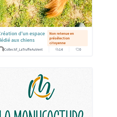
Création d'un espace
Non retenue en
présélection
dédié aux chiens
citoyenne
Collectif_LaTruffeAuVent
14
0