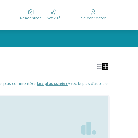
Rencontres
Activité
Se connecter
Leaflet
|
©
OpenStreetMap
contributors
e des points de carte. L'élément peut être utilisé avec un lecteur
es plus commentées
Les plus suivies
Avec le plus d'auteurs