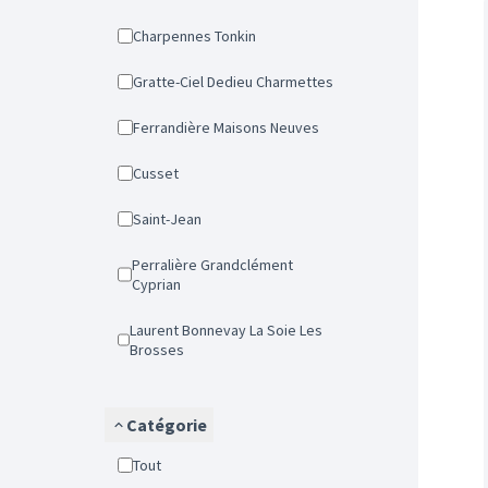
Charpennes Tonkin
Gratte-Ciel Dedieu Charmettes
Ferrandière Maisons Neuves
Cusset
Saint-Jean
Perralière Grandclément
Cyprian
Laurent Bonnevay La Soie Les
Brosses
Catégorie
Tout