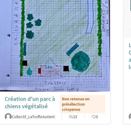
l
Création d'un parc à
Non retenue en
présélection
chiens végétalisé
citoyenne
Collectif_LaTruffeAuVent
23
0