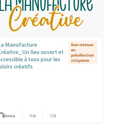
La Manufacture
Non retenue
en
Créative_Un lieu ouvert et
présélection
accessible à tous pour les
citoyenne
oisirs créatifs
Amina
9
0