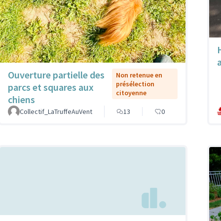
Ouverture partielle des
Non retenue en
présélection
parcs et squares aux
citoyenne
chiens
Collectif_LaTruffeAuVent
13
0