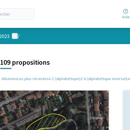
Aide
Menu utilisateur
 2023
/
 la carte
 suivant est une carte qui présente les éléments de cette page comm
109 propositions
Aléatoire
Les plus récentes
A-Z (alphabétique)
Z-A (alphabétique inverse)
L