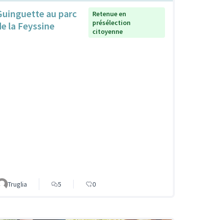
Guinguette au parc
Retenue en
présélection
de la Feyssine
citoyenne
Truglia
5
0