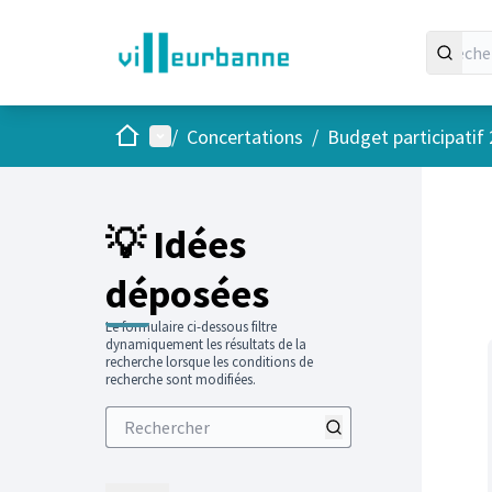
Accueil
Menu principal
/
Concertations
/
Budget participatif
Passer
L'élément
+
−
💡 Idées
déposées
Le formulaire ci-dessous filtre
dynamiquement les résultats de la
recherche lorsque les conditions de
recherche sont modifiées.