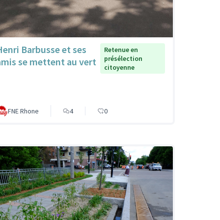
Henri Barbusse et ses
Retenue en
présélection
amis se mettent au vert
citoyenne
FNE Rhone
4
0