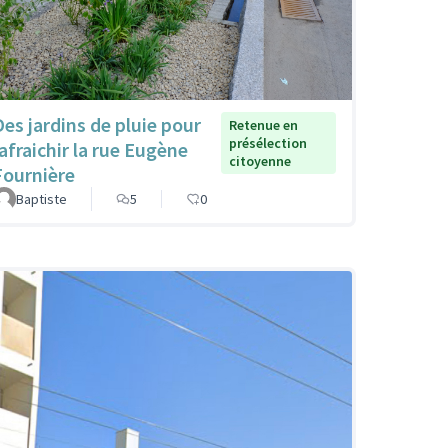
Des jardins de pluie pour
Retenue en
présélection
rafraichir la rue Eugène
citoyenne
Fournière
Baptiste
5
0