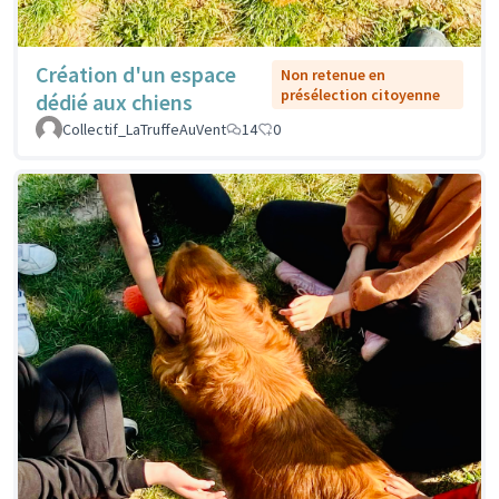
Création d'un espace
Non retenue en
présélection citoyenne
dédié aux chiens
Collectif_LaTruffeAuVent
14
0