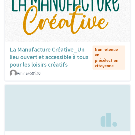
La Manufacture Créative_Un
Non retenue
en
lieu ouvert et accessible à tous
présélection
pour les loisirs créatifs
citoyenne
Amina
9
0