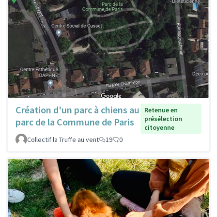
Création d'un parc à chiens au
Retenue en
présélection
parc de la Commune de Paris
citoyenne
Collectif la Truffe au vent
19
0