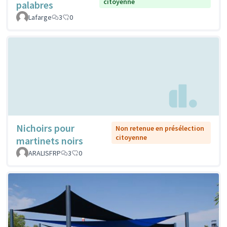
citoyenne
palabres
Lafarge
3
0
Nichoirs pour
Non retenue en présélection
citoyenne
martinets noirs
ARALISFRP
3
0