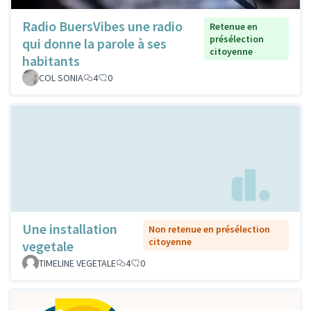
Radio BuersVibes une radio
Retenue en
présélection
qui donne la parole à ses
citoyenne
habitants
COL SONIA
4
0
Une installation
Non retenue en présélection
citoyenne
vegetale
TIMELINE VEGETALE
4
0