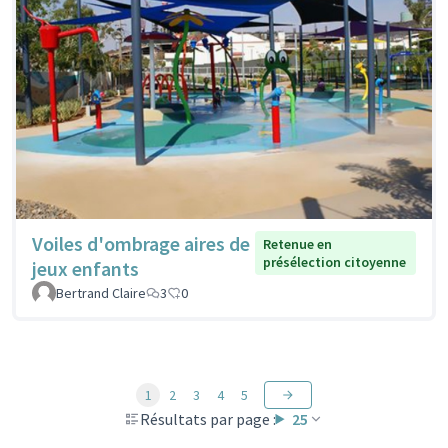
Voiles d'ombrage aires de
Retenue en
présélection citoyenne
jeux enfants
Bertrand Claire
3
0
1
2
3
4
5
Résultats par page :
25