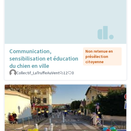
Communication,
Non retenue en
présélection
sensibilisation et éducation
citoyenne
du chien en ville
Collectif_LaTruffeAuVent
12
0