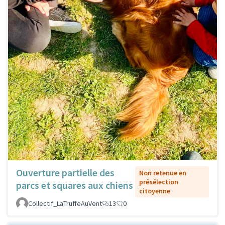
Ouverture partielle des
Non retenue en
présélection
parcs et squares aux chiens
citoyenne
Collectif_LaTruffeAuVent
13
0