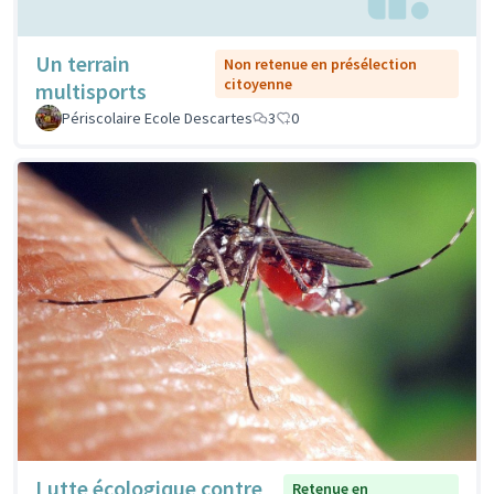
Un terrain
Non retenue en présélection
citoyenne
multisports
Périscolaire Ecole Descartes
3
0
Lutte écologique contre
Retenue en