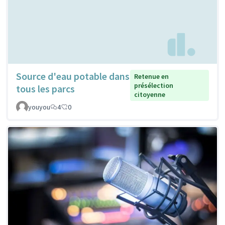
Source d'eau potable dans
Retenue en
présélection
tous les parcs
citoyenne
youyou
4
0