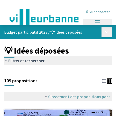
Se connecter
Menu princi
Menu p
Budget participatif 2023
/
💡 Idées déposées
💡 Idées déposées
Filtrer et rechercher
Passer la carte
Leaflet
|
©
OpenStreetMap
contributors
L'élément suivant est une carte qui présente les éléments de cet
+
109 propositions
−
Classement des propositions par :