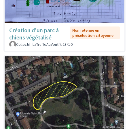
Création d'un parc à
Non retenue en
présélection citoyenne
chiens végétalisé
Collectif_LaTruffeAuVent
23
0