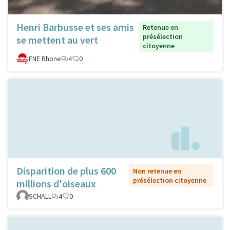
Henri Barbusse et ses amis
Retenue en
présélection
se mettent au vert
citoyenne
FNE Rhone
4
0
Disparition de plus 600
Non retenue en
présélection citoyenne
millions d'oiseaux
SCHALL
4
0