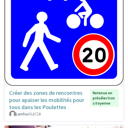
Créer des zones de rencontres
Retenue en
présélection
pour apaiser les mobilités pour
citoyenne
tous dans les Poulettes
Lamfou
2
0