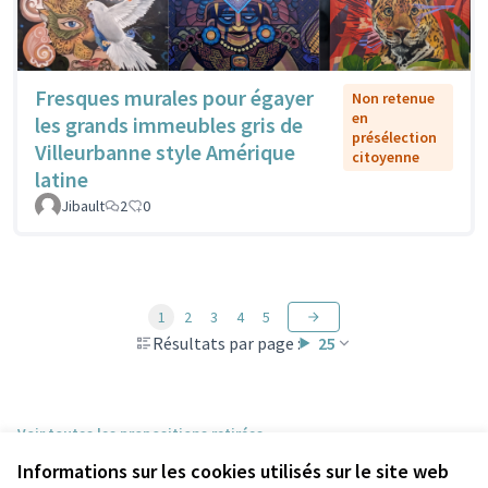
Fresques murales pour égayer
Non retenue
en
les grands immeubles gris de
présélection
Villeurbanne style Amérique
citoyenne
latine
Jibault
2
0
1
2
3
4
5
Résultats par page :
25
Voir toutes les propositions retirées
Informations sur les cookies utilisés sur le site web