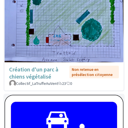
Création d'un parc à
Non retenue en
présélection citoyenne
chiens végétalisé
Collectif_LaTruffeAuVent
23
0