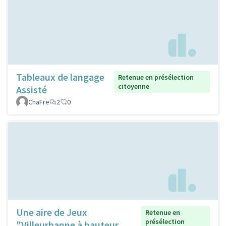
Tableaux de langage
Retenue en présélection
citoyenne
Assisté
ChaFre
2
0
Une aire de Jeux
Retenue en
présélection
"Villeurbanne à hauteur