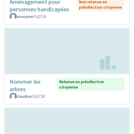
Aménagement pour
Non retenue en
présélection citoyenne
personnes handicapées
anonyme
2
0
Nommer les
Retenue en présélection
citoyenne
arbres
claudine
2
0