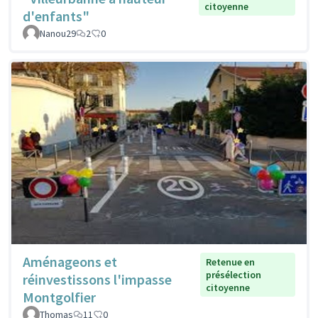
citoyenne
d'enfants"
Nanou29
2
0
Aménageons et
Retenue en
présélection
réinvestissons l'impasse
citoyenne
Montgolfier
Thomas
11
0