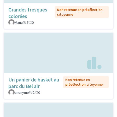
Grandes fresques
Non retenue en présélection
citoyenne
colorées
Manu
2
0
Un panier de basket au
Non retenue en
présélection citoyenne
parc du Bel air
anonyme
2
0