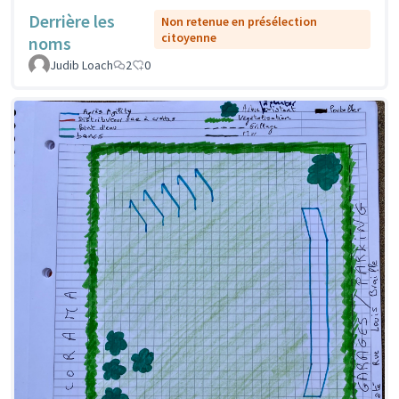
Derrière les
Non retenue en présélection
citoyenne
noms
Judib Loach
2
0