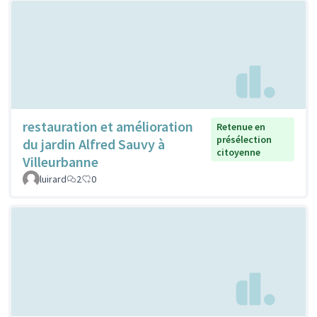
restauration et amélioration
Retenue en
présélection
du jardin Alfred Sauvy à
citoyenne
Villeurbanne
luirard
2
0