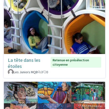
La tête dans les
Retenue en présélection
citoyenne
étoiles
Les Juniors MQB
3
0