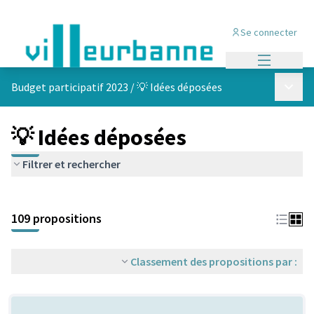
Se connecter
Menu princi
Menu p
Budget participatif 2023
/
💡 Idées déposées
💡 Idées déposées
Filtrer et rechercher
Passer la carte
Leaflet
|
©
OpenStreetMap
contributors
L'élément suivant est une carte qui présente les éléments de cet
+
109 propositions
−
Classement des propositions par :