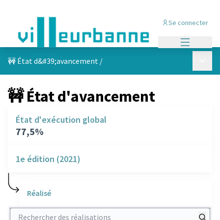
Se connecter
Menu princi
Menu p
🚧 État d&#39;avancement
/
🚧 État d'avancement
État d'exécution global
77,5%
1e édition (2021)
Réalisé
Rechercher des réalisations