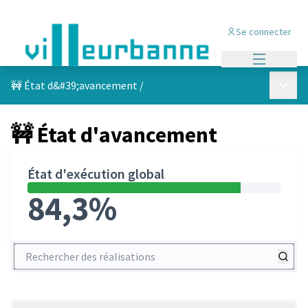
Se connecter
Menu princi
Menu p
🚧 État d&#39;avancement
/
🚧 État d'avancement
État d'exécution global
84,3%
Rechercher des réalisations