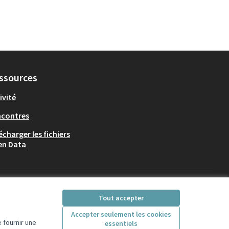
ssources
ivité
ncontres
écharger les fichiers
en Data
Participez Villeurbanne sur X
Participez Villeurbanne sur Fac
Participez Villeurbanne su
Participez Villeurban
Tout accepter
(Lien externe)
(Lien externe)
(Lien externe)
(Lien externe)
Accepter seulement les cookies
 fournir une
essentiels