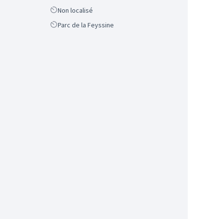
Scope
Non localisé
Scope
Parc de la Feyssine