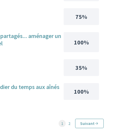
75%
ns partagés... aménager un
100%
el
35%
dier du temps aux aînés
100%
1
2
Suivant