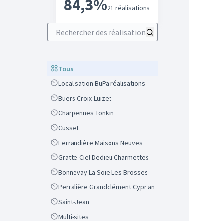
84,3%
21 réalisations
Rechercher des réalisations
Scope
Tous
Scope
Localisation BuPa réalisations
Scope
Buers Croix-Luizet
Scope
Charpennes Tonkin
Scope
Cusset
Scope
Ferrandière Maisons Neuves
Scope
Gratte-Ciel Dedieu Charmettes
Scope
Bonnevay La Soie Les Brosses
Scope
Perralière Grandclément Cyprian
Scope
Saint-Jean
Scope
Multi-sites