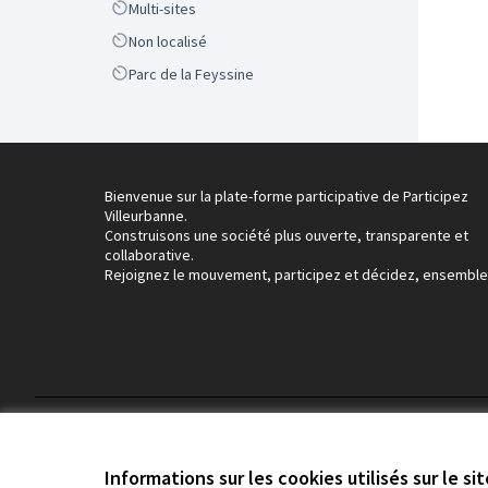
Scope
Multi-sites
Scope
Non localisé
Scope
Parc de la Feyssine
Bienvenue sur la plate-forme participative de Participez
Villeurbanne.
Construisons une société plus ouverte, transparente et
collaborative.
Rejoignez le mouvement, participez et décidez, ensemble
Conditions d'utilisation
Paramètres des cookies
Informations sur les cookies utilisés sur le si