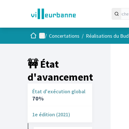
Accueil
Menu principal
/
Concertations
/
Réalisations du Budg
🚧 État
d'avancement
État d'exécution global
70%
1e édition (2021)