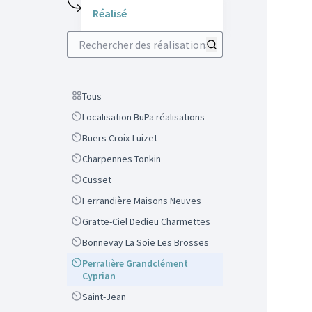
Réalisé
Rechercher des réalisations
Scope
Tous
Scope
Localisation BuPa réalisations
Scope
Buers Croix-Luizet
Scope
Charpennes Tonkin
Scope
Cusset
Scope
Ferrandière Maisons Neuves
Scope
Gratte-Ciel Dedieu Charmettes
Scope
Bonnevay La Soie Les Brosses
Scope
Perralière Grandclément
Cyprian
Scope
Saint-Jean