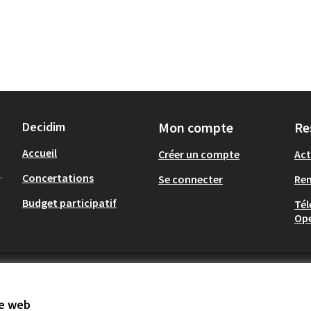
Decidim
Mon compte
Re
Accueil
Créer un compte
Act
.
Concertations
Se connecter
Re
Budget participatif
Tél
Op
te web