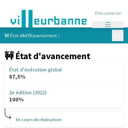
Se connecter
Menu princi
Menu p
🚧 État d&#39;avancement
/
🚧 État d'avancement
État d'exécution global
87,5%
2e édition (2022)
100%
En cours de réalisation