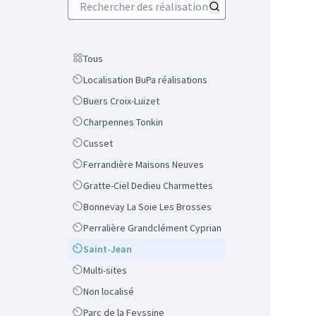
Scope
Tous
Scope
Localisation BuPa réalisations
Scope
Buers Croix-Luizet
Scope
Charpennes Tonkin
Scope
Cusset
Scope
Ferrandière Maisons Neuves
Scope
Gratte-Ciel Dedieu Charmettes
Scope
Bonnevay La Soie Les Brosses
Scope
Perralière Grandclément Cyprian
Scope
Saint-Jean
Scope
Multi-sites
Scope
Non localisé
Scope
Parc de la Feyssine