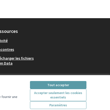
ssources
ivité
ncontres
écharger les fichiers
en Data
Participez Villeurbanne sur X
Participez Villeurbanne sur Fac
Participez Villeurbanne su
Participez Villeurban
Tout accepter
(Lien externe)
(Lien externe)
(Lien externe)
(Lien externe)
Accepter seulement les cookies
 fournir une
essentiels
Paramètres
Licence Creative Comm
(Lien externe)