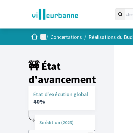
Accueil
Menu principal
/
Concertations
/
Réalisations du Budg
🚧 État
d'avancement
État d'exécution global
40%
3e édition (2023)
Rechercher des réalisations