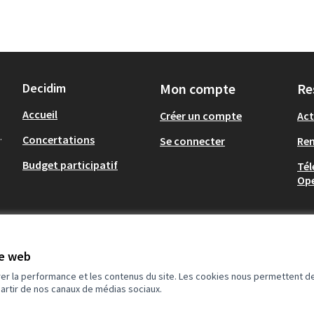
Decidim
Mon compte
Re
Accueil
Créer un compte
Act
.
Concertations
Se connecter
Re
Budget participatif
Tél
Op
te web
rer la performance et les contenus du site. Les cookies nous permettent de
partir de nos canaux de médias sociaux.