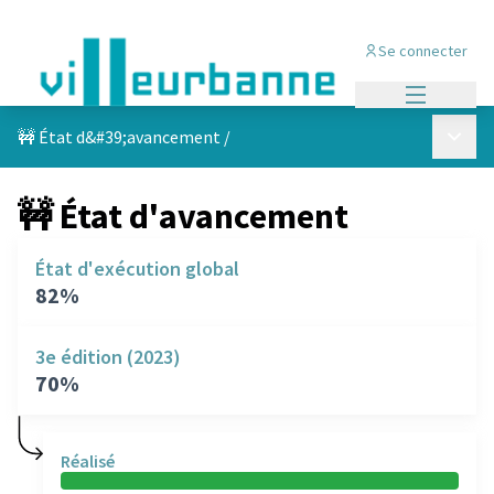
Se connecter
Menu princi
Menu p
🚧 État d&#39;avancement
/
🚧 État d'avancement
État d'exécution global
82%
3e édition (2023)
70%
Réalisé