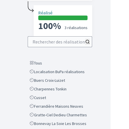
Réalisé
100%
3 réalisations
Rechercher des réalisations
Scope
Tous
Scope
Localisation BuPa réalisations
Scope
Buers Croix-Luizet
Scope
Charpennes Tonkin
Scope
Cusset
Scope
Ferrandière Maisons Neuves
Scope
Gratte-Ciel Dedieu Charmettes
Scope
Bonnevay La Soie Les Brosses