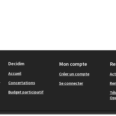
Decidim
Mon compte
Re
Accueil
Créer un compte
Act
.
Concertations
Se connecter
Re
Budget participatif
Tél
Op