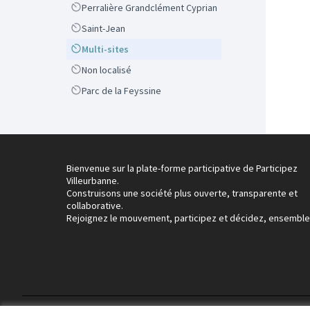
Scope
Perralière Grandclément Cyprian
Scope
Saint-Jean
Scope
Multi-sites
Scope
Non localisé
Scope
Parc de la Feyssine
Bienvenue sur la plate-forme participative de Participez
Villeurbanne.
Construisons une société plus ouverte, transparente et
collaborative.
Rejoignez le mouvement, participez et décidez, ensemble