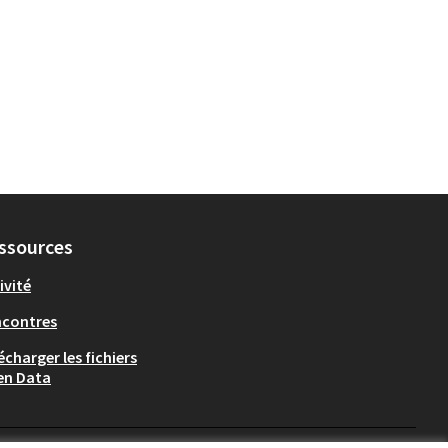
ssources
ivité
ncontres
écharger les fichiers
en Data