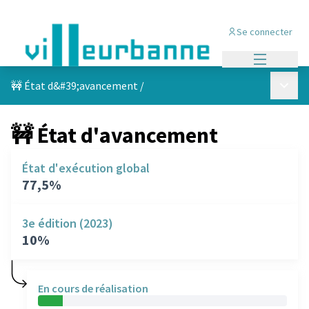
Se connecter
Menu princi
Menu p
🚧 État d&#39;avancement
/
🚧 État d'avancement
État d'exécution global
77,5%
3e édition (2023)
10%
En cours de réalisation