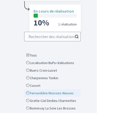
En cours de réalisation
10%
1 réalisation
Rechercher des réalisations
Scope
Tous
Scope
Localisation BuPa réalisations
Scope
Buers Croix-Luizet
Scope
Charpennes Tonkin
Scope
Cusset
Scope
Ferrandière Maisons Neuves
Scope
Gratte-Ciel Dedieu Charmettes
Scope
Bonnevay La Soie Les Brosses