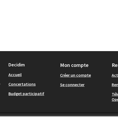
Decidim
Mon compte
Re
Accueil
Créer un compte
Act
.
Concertations
Se connecter
Re
Budget participatif
Tél
Op