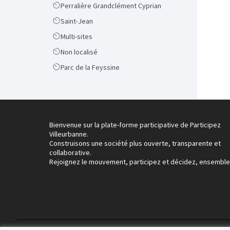
Scope
Perralière Grandclément Cyprian
Scope
Saint-Jean
Scope
Multi-sites
Scope
Non localisé
Scope
Parc de la Feyssine
Bienvenue sur la plate-forme participative de Participez
Villeurbanne.
Construisons une société plus ouverte, transparente et
collaborative.
Rejoignez le mouvement, participez et décidez, ensemble