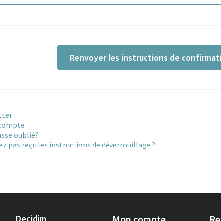
Renvoyer les instructions de confirmat
cter
 compte
sse oublié?
ez pas reçu les instructions de déverrouillage ?
Decidim
Mon compte
Re