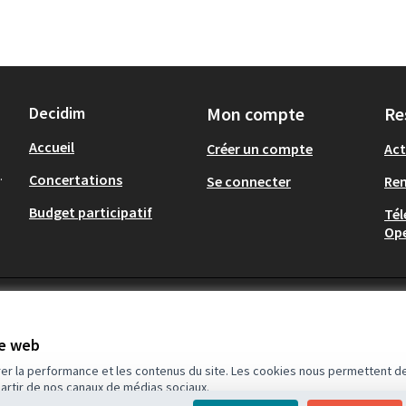
Decidim
Mon compte
Re
Accueil
Créer un compte
Act
.
Concertations
Se connecter
Re
Budget participatif
Tél
Op
te web
rer la performance et les contenus du site. Les cookies nous permettent de
partir de nos canaux de médias sociaux.