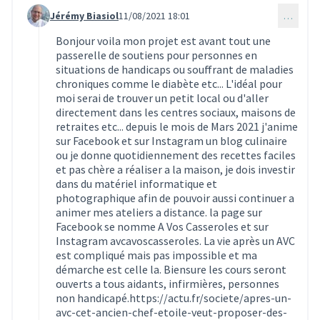
Jérémy Biasiol
11/08/2021 18:01
…
Commentaire 945 (réponse au commentaire 591)
Bonjour voila mon projet est avant tout une
passerelle de soutiens pour personnes en
situations de handicaps ou souffrant de maladies
chroniques comme le diabète etc... L'idéal pour
moi serai de trouver un petit local ou d'aller
directement dans les centres sociaux, maisons de
retraites etc... depuis le mois de Mars 2021 j'anime
sur Facebook et sur Instagram un blog culinaire
ou je donne quotidiennement des recettes faciles
et pas chère a réaliser a la maison, je dois investir
dans du matériel informatique et
photographique afin de pouvoir aussi continuer a
animer mes ateliers a distance. la page sur
Facebook se nomme A Vos Casseroles et sur
Instagram avcavoscasseroles. La vie après un AVC
est compliqué mais pas impossible et ma
démarche est celle la. Biensure les cours seront
ouverts a tous aidants, infirmières, personnes
non handicapé.
https://actu.fr/societe/apres-un-
avc-cet-ancien-chef-etoile-veut-proposer-des-