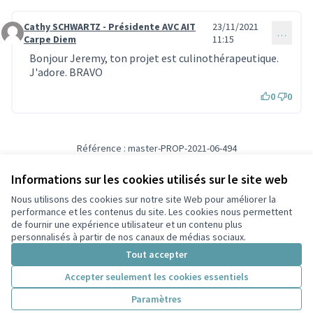
Cathy SCHWARTZ - Présidente AVC AIT
23/11/2021
…
Commentaire 1203
Carpe Diem
11:15
Bonjour Jeremy, ton projet est culinothérapeutique.
J'adore. BRAVO
0
0
Référence : master-PROP-2021-06-494
Vérifiez l'empreinte numérique
Informations sur les cookies utilisés sur le site web
Nous utilisons des cookies sur notre site Web pour améliorer la
Conditions d'utilisation
performance et les contenus du site. Les cookies nous permettent
Paramètres des cookies
de fournir une expérience utilisateur et un contenu plus
Participez Villeurbanne sur X
Participez Villeurbanne sur Facebook
Participez Villeurbanne sur Instagram
Participez Villeurbanne sur YouTube
personnalisés à partir de nos canaux de médias sociaux.
(Lien externe)
(Lien externe)
(Lien externe)
(Lien externe)
Tout accepter
Accepter seulement les cookies essentiels
Licence Cre
(Lien extern
Paramètres
(Lien externe)
Site réalisé grâce au
logiciel libre Decidim
.