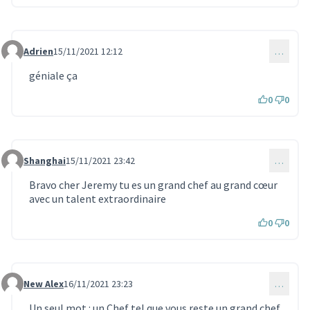
Adrien
15/11/2021 12:12
…
Commentaire 1146
géniale ça
0
0
Shanghai
15/11/2021 23:42
…
Commentaire 1153
Bravo cher Jeremy tu es un grand chef au grand cœur
avec un talent extraordinaire
0
0
New Alex
16/11/2021 23:23
…
Commentaire 1157
Un seul mot : un Chef tel que vous reste un grand chef.