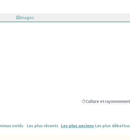
Images
Culture et rayonnement
Filtrer les résultats de la caté
 mieux notés
Les plus récents
Les plus anciens
Les plus débattus