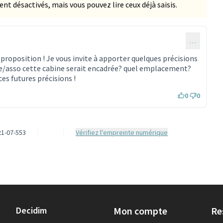
 désactivés, mais vous pouvez lire ceux déjà saisis.
…
proposition ! Je vous invite à apporter quelques précisions
ure/asso cette cabine serait encadrée? quel emplacement?
es futures précisions !
0
0
1-07-553
Vérifiez l'empreinte numérique
Decidim
Mon compte
Re