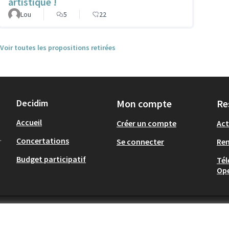
artistique !
Lou
5
22
Voir toutes les propositions retirées
Decidim
Mon compte
Re
Accueil
Créer un compte
Act
.
Concertations
Se connecter
Re
Budget participatif
Tél
Op