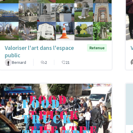
Valoriser l'art dans l'espace
Retenue
public
Bernard
2
21