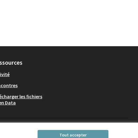
ssources
ivité
ncontres
écharger les fichiers
en Data
Participez Villeurbanne sur X
Participez Villeurbanne sur Fac
Participez Villeurbanne su
Participez Villeurban
Tout accepter