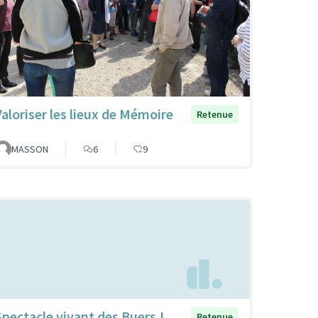
Valoriser les lieux de Mémoire
Retenue
MASSON
6
9
Spectacle vivant des Buers !
Retenue