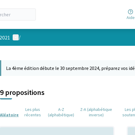
Aide
Menu utilisateur
 2021
/
 la carte
 suivant est une carte qui présente les éléments de cette page comm
La 4ème édition débute le 30 septembre 2024, préparez vos idé
9 propositions
Les plus
A-Z
Z-A (alphabétique
Les p
Aléatoire
récentes
(alphabétique)
inverse)
soute