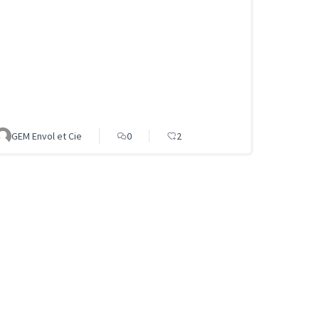
GEM Envol et Cie
0
2