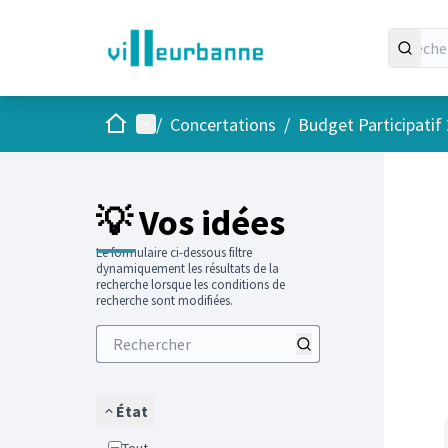
Accueil
Menu principal
/
Concertations
/
Budget Participatif
Passer
L'élément
💡 Vos idées
Le formulaire ci-dessous filtre
dynamiquement les résultats de la
recherche lorsque les conditions de
recherche sont modifiées.
État