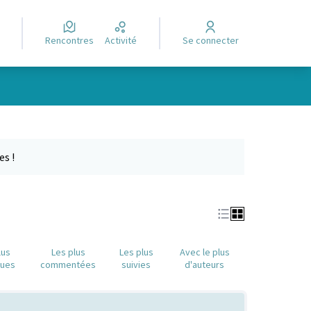
Rencontres
Activité
Se connecter
e des points de carte. L'élément peut être utilisé avec un lecteur
es !
lus
Les plus
Les plus
Avec le plus
nues
commentées
suivies
d'auteurs